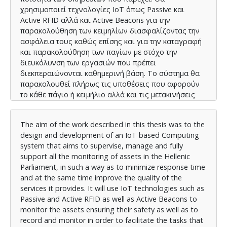
χρησιμοποιεί τεχνολογίες ΙοΤ όπως Passive και
Active RFID αλλά και Active Beacons για την
παρακολούθηση των κειμηλίων διασφαλίζοντας την
ασφάλεια τους καθώς επίσης και για την καταγραφή
και παρακολούθηση των παγίων με στόχο την
διευκόλυνση των εργασιών που πρέπει
διεκπεραιώνονται καθημερινή βάση. Το σύστημα θα
παρακολουθεί πλήρως τις υποθέσεις που αφορούν
το κάθε πάγιο ή κειμήλιο αλλά και τις μετακινήσεις
του με ελέγχους στις εξόδους για ενισχυμένη
ασφάλεια. Επίσης θα μπορούν να εντοπιστούν και
The aim of the work described in this thesis was to the
πάγια που έχουν μετακινηθεί μεταξύ γραφείων της
design and development of an IoT based Computing
ΒτΕ ενισχύοντας σημαντικά την αποτελεσματικότητα
system that aims to supervise, manage and fully
και την εργασίες κατά την απογραφή. Μέχρι τώρα, σε
support all the monitoring of assets in the Hellenic
όσες δημόσιες υπηρεσίες έχει γίνει σχετική έρευνα ,
Parliament, in such a way as to minimize response time
έχει διαπιστωθεί ότι η αντιμετώπιση του
and at the same time improve the quality of the
προβλήματος διαχείρισης της παρακολούθησης
services it provides. It will use IoT technologies such as
υλοποιείται στην καλύτερη περίπτωση σε εφαρμογές
Passive and Active RFID as well as Active Beacons to
που δεν είναι εξιδεικευμένες για τον σκοπό αυτό και
monitor the assets ensuring their safety as well as to
στην χειρότερη σε λογιστικά φύλλα, πρόχειρες
record and monitor in order to facilitate the tasks that
βάσεις δεδομένων, μπλοκάκια, ημερολόγια ενώ η