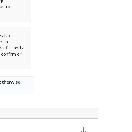
της
υν τα
e also
r. In
 a flat and a
 confirm or
 otherwise