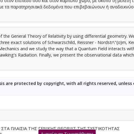
ο στον επίπεδο όσο και στον καμπύλο χώρο, με σκοπό τη μελέτη 
με τα παρατηρησιακά δεδομένα που επιβεβαιώνουν ή αναδεικνύο
of the General Theory of Relativity by using differential geometry. W
three exact solutions of Schwarzschild, Reissner - Nordstr\"{o}m, Ker
Mechanics and we study the way that a Quantum Field interacts with
wking's Radiation. Finally, we present the observational data which
is are protected by copyright, with all rights reserved, unless
ΤΑ ΠΛΑΙΣΙΑ ΤΗΣ ΓΕΝΙΚΗΣ ΘΕΩΡΙΑΣ ΤΗΣ ΣΧΕΤΙΚΟΤΗΤΑΣ
Διαχείριση Συγκατάθεσης