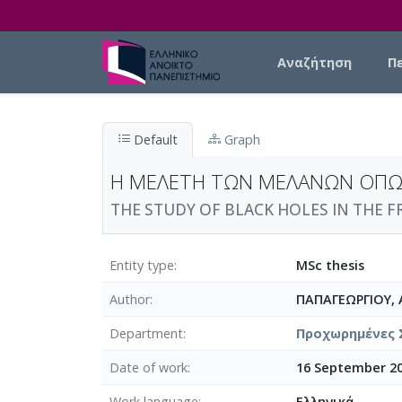
Skip to main content
Main navigation
Αναζήτηση
Π
Default
Graph
Η ΜΕΛΕΤΗ ΤΩΝ ΜΕΛΑΝΩΝ ΟΠΩΝ 
ΤΗΕ STUDY OF BLACK HOLES IN THE FR
Entity type
MSc thesis
Author
ΠΑΠΑΓΕΩΡΓΙΟΥ,
Department
Προχωρημένες 
Date of work
16 September 20
Work language
Ελληνικά