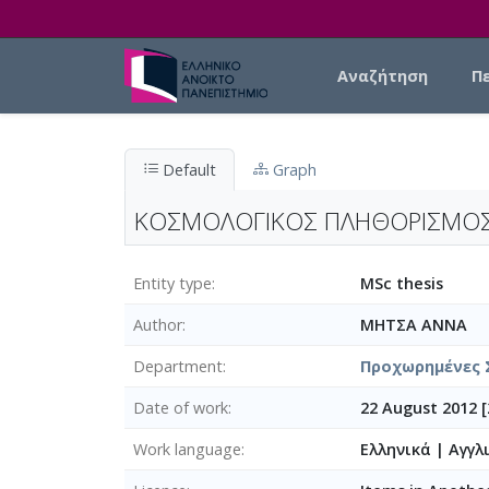
Skip to main content
Main navigation
Αναζήτηση
Π
Default
Graph
ΚΟΣΜΟΛΟΓΙΚΟΣ ΠΛΗΘΟΡΙΣΜΟΣ 
Entity type
MSc thesis
Author
ΜΗΤΣΑ ΑΝΝΑ
Department
Προχωρημένες 
Date of work
22 August 2012 [
Work language
Ελληνικά
|
Αγγλ