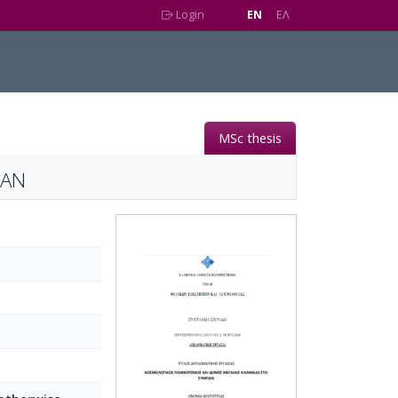
Login
EN
EΛ
MSc thesis
ΠΑΝ