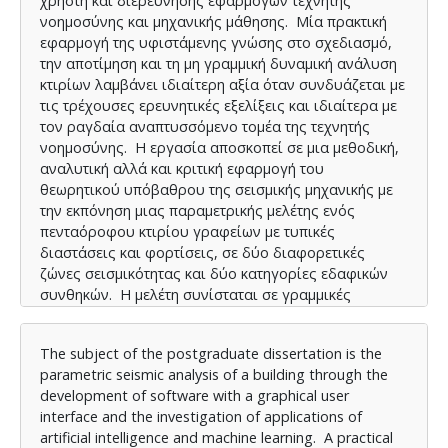
χρήστη και διερεύνησης εφαρμογών τεχνητής
νοημοσύνης και μηχανικής μάθησης. Μία πρακτική
εφαρμογή της υφιστάμενης γνώσης στο σχεδιασμό,
την αποτίμηση και τη μη γραμμική δυναμική ανάλυση
κτιρίων λαμβάνει ιδιαίτερη αξία όταν συνδυάζεται με
τις τρέχουσες ερευνητικές εξελίξεις και ιδιαίτερα με
τον ραγδαία αναπτυσσόμενο τομέα της τεχνητής
νοημοσύνης. Η εργασία αποσκοπεί σε μια μεθοδική,
αναλυτική αλλά και κριτική εφαρμογή του
θεωρητικού υπόβαθρου της σεισμικής μηχανικής με
την εκπόνηση μιας παραμετρικής μελέτης ενός
πενταόροφου κτιρίου γραφείων με τυπικές
διαστάσεις και φορτίσεις, σε δύο διαφορετικές
ζώνες σεισμικότητας και δύο κατηγορίες εδαφικών
συνθηκών. Η μελέτη συνίσταται σε γραμμικές
δυναμικές αναλύσεις, μη γραμμικές στατικές
αναλύσεις pushover και μη γραμμικές δυναμικές
The subject of the postgraduate dissertation is the
αναλύσεις χρονοϊστορίας. Τα αποτελέσματα
parametric seismic analysis of a building through the
αναλύονται κριτικά, ώστε να προκύψουν χρήσιμα
development of software with a graphical user
συμπεράσματα στον τομέα της σεισμικής μηχανικής.
interface and the investigation of applications of
Για τους σκοπούς της εργασίας χρησιμοποιούνται
artificial intelligence and machine learning. A practical
δύο εμπορικά λογισμικά και ένα ακαδημαϊκό, το