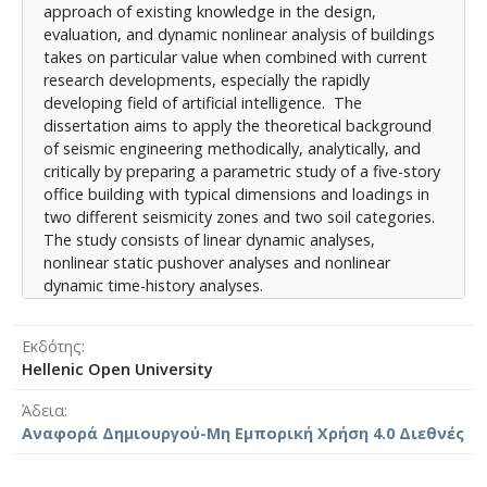
approach of existing knowledge in the design,
RUAUMOKO-3D του Πανεπιστημίου Canterbury της
evaluation, and dynamic nonlinear analysis of buildings
Νέας Ζηλανδίας.
takes on particular value when combined with current
Η μεγάλη αξία του λογισμικού RUAUMOKO-3D στη
research developments, especially the rapidly
προσομοίωση και μη γραμμική δυναμική ανάλυση
developing field of artificial intelligence. The
κατασκευών, επισκιάζεται από τη δυσκολία
dissertation aims to apply the theoretical background
εισαγωγής των δεδομένων εφόσον το λογισμικό δεν
of seismic engineering methodically, analytically, and
έχει γραφικό περιβάλλον χρήστη. Το κενό αυτό
critically by preparing a parametric study of a five-story
έρχεται να καλύψει η παρούσα εργασία με την
office building with typical dimensions and loadings in
ανάπτυξη ενός γραφικού περιβάλλοντος χρήστη
two different seismicity zones and two soil categories.
ειδικά για το RUAUMOKO-3D, ώστε να το καταστήσει
The study consists of linear dynamic analyses,
εύχρηστο τόσο για ερευνητική, όσο και για
nonlinear static pushover analyses and nonlinear
επαγγελματική χρήση.
dynamic time-history analyses.
Η μεθοδολογία εκπόνησης της εργασίας αποτελείται
The results are critically analyzed in order to draw
Εκδότης
από τη βιβλιογραφική επισκόπηση, όπου αναλύεται
useful conclusions in the field of seismic engineering.
Hellenic Open University
το θεωρητικό υπόβαθρο του σχεδιασμού και της
For the purposes of the dissertation, two commercial
σεισμικής αποτίμησης κτιρίων από οπλισμένο
software packages and one academic one,
Άδεια
σκυρόδεμα κατά τους Ευρωκώδικες, καθώς και τα
RUAUMOKO-3D from the University of Canterbury,
Αναφορά Δημιουργού-Μη Εμπορική Χρήση 4.0 Διεθνές
βασικά στοιχεία της μη γραμμικής σεισμικής
New Zealand, are used.
ανάλυσης. Στη συνέχεια τίθενται οι βάσεις για την
The great value of the RUAUMOKO-3D software for
ανάπτυξη λογισμικού γραφικού περιβάλλοντος