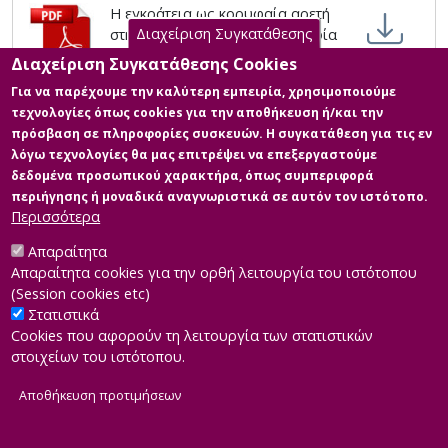
Η εγκράτεια ως κορυφαία αρετή
Διαχείριση Συγκατάθεσης
στην αρχαία ελληνική φιλοσοφία
και η συμβολή της στην Ορθόδοξη
Διαχείριση Συγκατάθεσης Cookies
θεολογία και στην πνευματική
Για να παρέχουμε την καλύτερη εμπειρία, χρησιμοποιούμε
ανύψωση του ανθρώπου
τεχνολογίες όπως cookies για την αποθήκευση ή/και την
Περιγραφή: Η εγκράτεια ως
πρόσβαση σε πληροφορίες συσκευών. Η συγκατάθεση για τις εν
κορυφαία αρετή στην αρχαία
λόγω τεχνολογίες θα μας επιτρέψει να επεξεργαστούμε
ελληνική φιλοσοφία και η συμβολή
δεδομένα προσωπικού χαρακτήρα, όπως συμπεριφορά
της στην Ορθόδοξη θεολογία και
περιήγησης ή μοναδικά αναγνωριστικά σε αυτόν τον ιστότοπο.
στην πνευματική ανύψωση .pdf
Περισσότερα
(pdf)
Μέγεθος: 2.3 MB
Απαραίτητα
Απαραίτητα cookies για την ορθή λειτουργία του ιστότοπου
(Session cookies etc)
Στατιστικά
Cookies που αφορούν τη λειτουργία των στατιστικών
στοιχείων του ιστότοπου.
Αποθήκευση προτιμήσεων
|
Developed by
INTEROPTICS
Powered by
ReasonableGraph.org
|
Δήλωση Προσβασιμότητας
CMS Login
Α