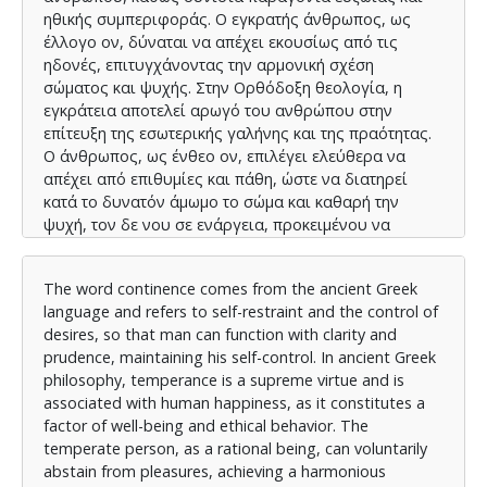
ηθικής συμπεριφοράς. Ο εγκρατής άνθρωπος, ως
έλλογο ον, δύναται να απέχει εκουσίως από τις
ηδονές, επιτυγχάνοντας την αρμονική σχέση
σώματος και ψυχής. Στην Ορθόδοξη θεολογία, η
εγκράτεια αποτελεί αρωγό του ανθρώπου στην
επίτευξη της εσωτερικής γαλήνης και της πραότητας.
Ο άνθρωπος, ως ένθεο ον, επιλέγει ελεύθερα να
απέχει από επιθυμίες και πάθη, ώστε να διατηρεί
κατά το δυνατόν άμωμο το σώμα και καθαρή την
ψυχή, τον δε νου σε ενάργεια, προκειμένου να
επέλθει η μακαριότητα. Μπορεί ο σύγχρονος
άνθρωπος να ασκήσει εγκρατή βίο στην αγχώδη
The word continence comes from the ancient Greek
καθημερινότητά του, για να αλλάξει την ποιότητα
language and refers to self-restraint and the control of
ζωής του και ανυψούμενος πνευματικά να παραμένει
desires, so that man can function with clarity and
σε αδιάκοπη σχέση με τον Δημιουργό του;
prudence, maintaining his self-control. In ancient Greek
philosophy, temperance is a supreme virtue and is
associated with human happiness, as it constitutes a
factor of well-being and ethical behavior. The
temperate person, as a rational being, can voluntarily
abstain from pleasures, achieving a harmonious