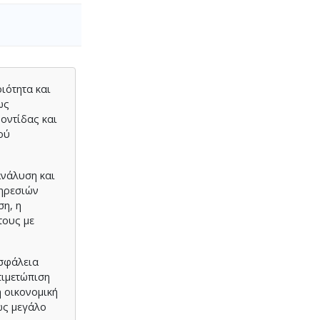
ιότητα και
ως
οντίδας και
ού
ανάλυση και
πηρεσιών
ση, η
τους με
ασφάλεια
τιμετώπιση
 οικονομική
ώς μεγάλο