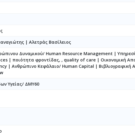
ης
Παναγιώτης
|
Αλετράς Βασίλειος
ρώπινου Δυναμικού/ Human Resource Management | Υπηρεσί
ices | ποιότητα φροντίδας, , quality of care | Οικονομική Α
iency | Ανθρώπινο Kεφάλαιο/ Human Capital | Βιβλιογραφική
ew
ων Υγείας/ ΔΜΥ60
ο