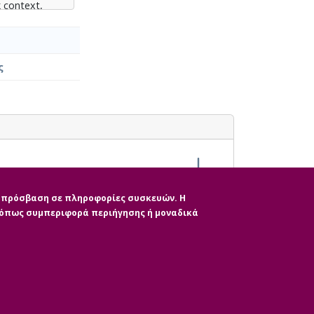
k context,
ies.
ς
ην πρόσβαση σε πληροφορίες συσκευών. Η
, όπως συμπεριφορά περιήγησης ή μοναδικά
|
ητας
CMS Login
Απόσυρση Συγκατάθε