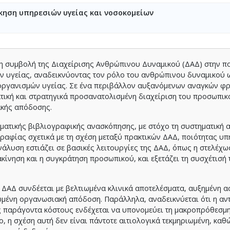
οίκηση υπηρεσιών υγείας και νοσοκομείων
η συμβολή της Διαχείρισης Ανθρώπινου Δυναμικού (ΔΑΔ) στην πο
ών υγείας, αναδεικνύοντας τον ρόλο του ανθρώπινου δυναμικού 
 οργανισμών υγείας. Σε ένα περιβάλλον αυξανόμενων αναγκών φρ
τική και στρατηγικά προσανατολισμένη διαχείριση του προσωπικ
ακής απόδοσης.
ηματικής βιβλιογραφικής ανασκόπησης, με στόχο τη συστηματική 
γραφίας σχετικά με τη σχέση μεταξύ πρακτικών ΔΑΔ, ποιότητας υ
νάλυση εστιάζει σε βασικές λειτουργίες της ΔΑΔ, όπως η στελέχω
κίνηση και η συγκράτηση προσωπικού, και εξετάζει τη συσχέτισή 
 ΔΑΔ συνδέεται με βελτιωμένα κλινικά αποτελέσματα, αυξημένη 
ωμένη οργανωσιακή απόδοση. Παράλληλα, αναδεικνύεται ότι η αν
 παράγοντα κόστους ενδέχεται να υπονομεύει τη μακροπρόθεσμη
, η σχέση αυτή δεν είναι πάντοτε αιτιολογικά τεκμηριωμένη, καθ