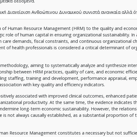
ομεακά δεδομένα.
ηγική Διαχείριση Ανθρώπινου Δυναμικού συνιστά αναγκαία αλλά ό
τας και της οικονομικής αποδοτικότητας στις υπηρεσίες υγείας, ι
τικοί περιορισμοί επηρεάζουν την εφαρμογή ολοκληρωμένων στρα
ion of Human Resource Management (HRM) to the quality and econom
gic role of human capital in ensuring organizational sustainability. In
h care demands, fiscal constraints, and continuous organizational c
t of health professionals is considered a critical determinant of or
w methodology, aiming to systematically analyze and synthesize inte
tionship between HRM practices, quality of care, and economic effici
ding staffing, training and development, performance appraisal, em
ssociation with key quality and efficiency indicators.
sitively associated with improved clinical outcomes, enhanced patie
ganizational productivity. At the same time, the evidence indicates t
undermine long-term economic sustainability. However, the relation
s not always causally established, as a substantial proportion of th
Human Resource Management constitutes a necessary but not sufficie