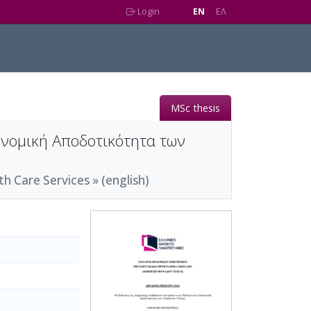
Login
EN
EΛ
MSc thesis
ονομική Αποδοτικότητα των
 Care Services » (english)