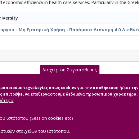
economic efficiency in health care services. Particularly in the Gree
may limit the effective implementation of comprehensive HRM strateg
iversity
ργού - Μη Εμπορική Χρήση - Παρόμοια Διανομή 4.0 Διεθνέ
Διαχείριση Συγκατάθεσης
 ΔΙΠΛΩΜΑΤΙΚΗ 2026.pdf (pdf)
σιμοποιούμε τεχνολογίες όπως cookies για την αποθήκευση ή/και τ
μας επιτρέψει να επεξεργαστούμε δεδομένα προσωπικού χαρακτήρα
σότερα
ου ιστότοπου (Session cookies etc)
ιστικών στοιχείων του ιστότοπου.
|
TEROPTICS
Powered by
ReasonableGraph.org
Δήλωση Προσβασιμότ