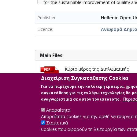
for the sustainable improvement of quality and 
institutional and administrative constraints 
Publisher
Hellenic Open Un
Licence
Αναφορά Δημιου
Main Files
Κύριο μέρος της Διπλωματικής
Description: ΔΜΥ ΓΚΕΡΤΑ ΓΙΑΚΟΥ
Διαχείριση Συγκατάθεσης Cookies
Size: 0.7 MB
Για να παρέχουμε την καλύτερη εμπειρία, χρη
συγκατάθεση για τις εν λόγω τεχνολογίες θα 
Περισ
αναγνωριστικά σε αυτόν τον ιστότοπο.
Απαραίτητα
Απαραίτητα cookies για την ορθή λειτουργία τ
Στατιστικά
Cookies που αφορούν τη λειτουργία των στατ
Developed by
IN