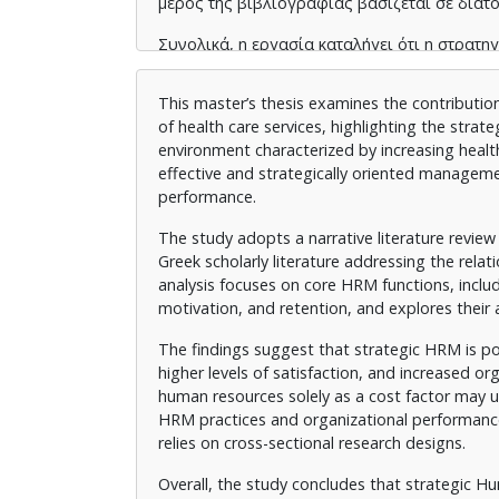
μέρος της βιβλιογραφίας βασίζεται σε διατ
Συνολικά, η εργασία καταλήγει ότι η στρατ
συνθήκη για τη βιώσιμη βελτίωση της ποιότη
ελληνικό πλαίσιο όπου θεσμικοί και διοικη
This master’s thesis examines the contribut
of health care services, highlighting the strate
environment characterized by increasing healt
effective and strategically oriented managemen
performance.
The study adopts a narrative literature revie
Greek scholarly literature addressing the rela
analysis focuses on core HRM functions, inclu
motivation, and retention, and explores their a
The findings suggest that strategic HRM is po
higher levels of satisfaction, and increased or
human resources solely as a cost factor may 
HRM practices and organizational performance i
relies on cross-sectional research designs.
Overall, the study concludes that strategic 