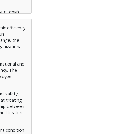
χι επαρκή
δίως στο
τηγικών.
ic efficiency
 an
hange, the
ganizational
rnational and
ency. The
ployee
nt safety,
hat treating
ship between
e literature
nt condition