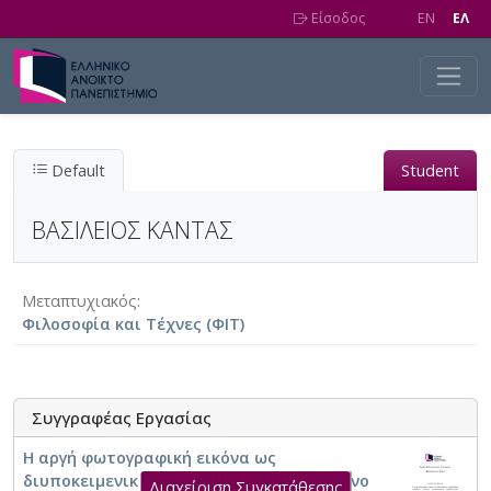
Skip to main content
Είσοδος
EN
EΛ
Default
Student
ΒΑΣΙΛΕΙΟΣ ΚΑΝΤΑΣ
Μεταπτυχιακός
Φιλοσοφία και Τέχνες (ΦΙΤ)
Συγγραφέας Εργασίας
Η αργή φωτογραφική εικόνα ως
διυποκειμενικά συγκροτημένο αντικείμενο
Διαχείριση Συγκατάθεσης