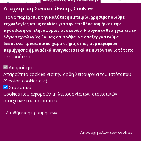
δυνητικών αλληλεπιδράσεων
Διαχείριση Συγκατάθεσης Cookies
υπερβατολογικής αντίληψης
Για να παρέχουμε την καλύτερη εμπειρία, χρησιμοποιούμε
τεχνολογίες όπως cookies για την αποθήκευση ή/και την
πρόσβαση σε πληροφορίες συσκευών. Η συγκατάθεση για τις εν
λόγω τεχνολογίες θα μας επιτρέψει να επεξεργαστούμε
δεδομένα προσωπικού χαρακτήρα, όπως συμπεριφορά
περιήγησης ή μοναδικά αναγνωριστικά σε αυτόν τον ιστότοπο.
Περισσότερα
Απαραίτητα
Απαραίτητα cookies για την ορθή λειτουργία του ιστότοπου
(Session cookies etc)
Στατιστικά
Cookies που αφορούν τη λειτουργία των στατιστικών
στοιχείων του ιστότοπου.
Αποθήκευση προτιμήσεων
|
Developed by
INTEROPTICS
Powered by
ReasonableGraph.org
|
Δήλωση Προσβασιμότητας
CMS Login
Α
Αποδοχή όλων των cookies