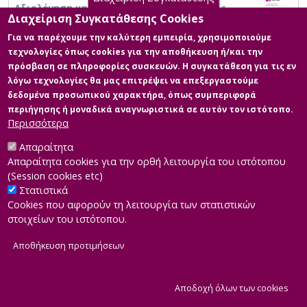
Αξιολόγηση και Επιλογή Προσωπικού στις
Διαχείριση Συγκατάθεσης Cookies
Εταιρείες: Αποτελεσματικότητα και Ηθικά
Διλήμματα
Για να παρέχουμε την καλύτερη εμπειρία, χρησιμοποιούμε
τεχνολογίες όπως cookies για την αποθήκευση ή/και την
πρόσβαση σε πληροφορίες συσκευών. Η συγκατάθεση για τις εν
λόγω τεχνολογίες θα μας επιτρέψει να επεξεργαστούμε
δεδομένα προσωπικού χαρακτήρα, όπως συμπεριφορά
περιήγησης ή μοναδικά αναγνωριστικά σε αυτόν τον ιστότοπο.
Περισσότερα
Απαραίτητα
Απαραίτητα cookies για την ορθή λειτουργία του ιστότοπου
(Session cookies etc)
Στατιστικά
Cookies που αφορούν τη λειτουργία των στατιστικών
στοιχείων του ιστότοπου.
Αποθήκευση προτιμήσεων
|
Developed by
INTEROPTICS
Powered by
ReasonableGraph.org
|
Δήλωση Προσβασιμότητας
CMS Login
Α
Αποδοχή όλων των cookies