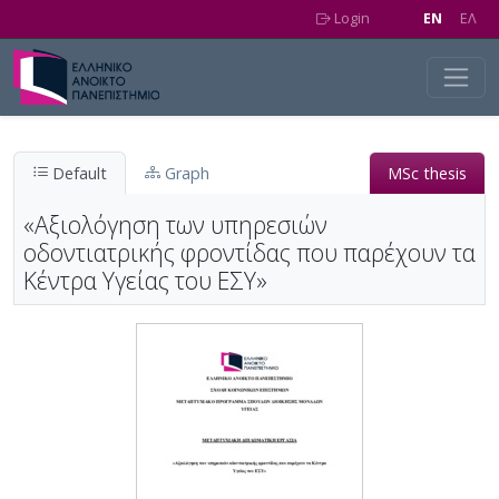
Skip to main content
Login
EN
EΛ
Default
Graph
MSc thesis
«Αξιολόγηση των υπηρεσιών
οδοντιατρικής φροντίδας που παρέχουν τα
Κέντρα Υγείας του ΕΣΥ»