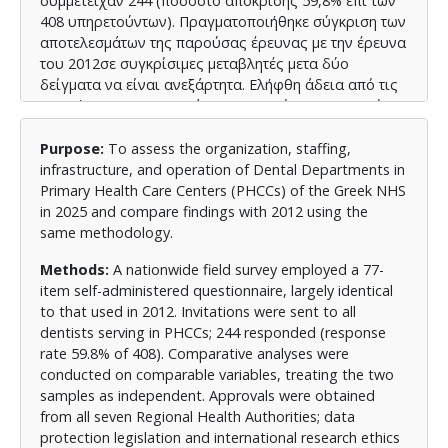
συμμετείχαν 244 (ποσοστό απόκρισης 59,8% επί των
408 υπηρετούντων). Πραγματοποιήθηκε σύγκριση των
αποτελεσμάτων της παρούσας έρευνας με την έρευνα
του 2012σε συγκρίσιμες μεταβλητές μετα δύο
δείγματα να είναι ανεξάρτητα. Ελήφθη άδεια από τις
Διοικήσεις και των επτά Υγειονομικών Περιφερειών
και τηρήθηκε πλήρως η ευρωπαϊκή και εθνική
νομοθεσία για την προστασία των προσωπικών
Purpose:
To assess the organization, staffing,
δεδομένων καθώς και οι διεθνείς κανόνες
infrastructure, and operation of Dental Departments in
δεοντολογίας της έρευνας.
Primary Health Care Centers (PHCCs) of the Greek NHS
in 2025 and compare findings with 2012 using the
Αποτελέσματα:
Αναδεικνύονται επιμέρους
same methodology.
βελτιώσεις έναντι του 2012, αλλά και επίμονες
διαρθρωτικές αδυναμίες και υστερήσεις σε
Methods:
A nationwide field survey employed a 77-
στελέχωση, υποδομές/εξοπλισμό και εφαρμογή
item self-administered questionnaire, largely identical
πρωτοκόλλων, με αρνητικές συνέπειες στην ποιότητα
to that used in 2012. Invitations were sent to all
των παρεχόμενων υπηρεσιών και την πρόσβαση σε
dentists serving in PHCCs; 244 responded (response
αυτές. Το πλαίσιο ερμηνείας ενισχύεται από τα
rate 59.8% of 408). Comparative analyses were
πρόσφατα ευρήματα για τα υψηλά ποσοστά
conducted on comparable variables, treating the two
ανικανοποίητων αναγκών οδοντιατρικής φροντίδας
samples as independent. Approvals were obtained
στην Ελλάδα, που υποδηλώνουν αδυναμία
from all seven Regional Health Authorities; data
ανταπόκρισης του ΕΣΥ στην αυξημένη ζήτηση
protection legislation and international research ethics