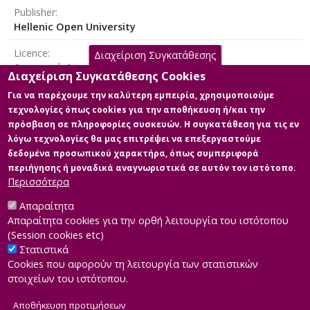
Publisher
Hellenic Open University
Licence
Διαχείριση Συγκατάθεσης
Αναφορά Δημιουργού 4.0 Διεθνές
Διαχείριση Συγκατάθεσης Cookies
Για να παρέχουμε την καλύτερη εμπειρία, χρησιμοποιούμε
τεχνολογίες όπως cookies για την αποθήκευση ή/και την
πρόσβαση σε πληροφορίες συσκευών. Η συγκατάθεση για τις εν
Main Files
λόγω τεχνολογίες θα μας επιτρέψει να επεξεργαστούμε
δεδομένα προσωπικού χαρακτήρα, όπως συμπεριφορά
Full text
περιήγησης ή μοναδικά αναγνωριστικά σε αυτόν τον ιστότοπο.
Description: ΑΠΟΣΤΟΛΟΠΟΥΛΟΥ
Περισσότερα
ΠΑΡΑΣΚΕΥΗ pdf.pdf (pdf)
Size: 2.9 MB
Απαραίτητα
Απαραίτητα cookies για την ορθή λειτουργία του ιστότοπου
(Session cookies etc)
Στατιστικά
Cookies που αφορούν τη λειτουργία των στατιστικών
στοιχείων του ιστότοπου.
Αποθήκευση προτιμήσεων