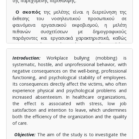
της παρεχόμενης περίθαλψης.
Ο σκοπός
της μελέτης είναι η διερεύνηση της
έκθεσης του νοσηλευτικού προσωπικού σε
φαινόμενα εργασιακού εκφοβισμού, η μελέτη
πιθανών συσχετίσεων με δημογραφικούς
παράγοντες και εργασιακά χαρακτηριστικά, καθώς
και των ημερών απουσίας από την εργασία. Επιπλέον,
εξετάζεται ο προσδιορισμός των επιπέδων του
αντιλαμβανόμενου άγχους και καταγράφονται οι
Introduction:
Workplace bullying (mobbing) is
στρατηγικές αντιμετώπισης που υιοθετούν οι
systematic, hostile, and unprofessional behavior, with
νοσηλευτές για τη διαχείριση στρεσογόνων
negative consequences on the well-being, professional
καταστάσεων.
functioning, and psychological stability of employees.
Its consequences directly affect the victims, who often
Υλικό και Μεθοδολογία:
Στην έρευνα συμμετείχαν
experience physical and psychological problems and
συνολικά 227 νοσηλευτές με μέση ηλικία 43,0 έτη. Το
increased absenteeism. In healthcare organizations,
ποσοστό των συμμετεχόντων γυναικών ήταν 91,6%
the effect is associated with stress, low job
(n=208). Η μελέτη διεξήχθη σε τρία νοσοκομεία του
satisfaction and intention to leave, which undermines
ΕΣΥ και σε δομές της πρωτοβάθμιας περίθαλψης
both the efficiency of the organization and the quality
(Π.Φ.Υ.). Η έρευνα διήρκησε από τον Δεκέμβριο 2024
of care.
έως τον Μάρτιο 2025. Για την έρευνα
χρησιμοποιήθηκαν (α) το Ερωτηματολόγιο
Objective:
The aim of the study is to investigate the