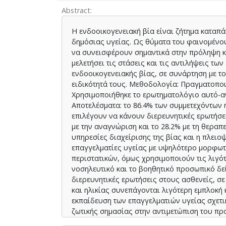
Abstract
Η ενδοοικογενειακή βία είναι ζήτημα καταπ
δημόσιας υγείας. Ως θύματα του φαινομένο
να συνεισφέρουν σημαντικά στην πρόληψη κα
μελετήσει τις στάσεις και τις αντιλήψεις των
ενδοοικογενειακής βίας, σε συνάρτηση με το
ειδικότητά τους. Μεθοδολογία: Πραγματοποι
Χρησιμοποιήθηκε το ερωτηματολόγιο αυτό-αναφ
Αποτελέσματα: το 86.4% των συμμετεχόντων 
επιλέγουν να κάνουν διερευνητικές ερωτήσε
με την αναγνώριση και το 28.2% με τη θερα
υπηρεσίες διαχείρισης της βίας και η πλει
επαγγελματίες υγείας με υψηλότερο μορφωτι
περιστατικών, όμως χρησιμοποιούν τις λιγότε
νοσηλευτικό και το βοηθητικό προσωπικό δ
διερευνητικές ερωτήσεις στους ασθενείς, σ
και ηλικίας συνεπάγονται λιγότερη εμπλοκή 
εκπαίδευση των επαγγελματιών υγείας σχετικ
ζωτικής σημασίας στην αντιμετώπιση του πρ
προγραμμάτων κατάρτισης, θα έχει ως αποτέ