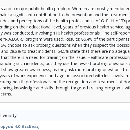
ghts and a major public health problem. Women are mostly mentioned
ake a significant contribution to the prevention and the treatment 
udes and perceptions of the health professionals of G. P. H. of Tripo
nding on their educational level, years of previous health service, a
y was conducted, involving 110 health professionals. The self-repor
the “R.A.D.A.R.” program were used. Results: 86.4% of the participant
.5% choose to ask probing questions when they suspect the possibil
ze and 28.2% to treat incidents. 64.5% state that there are no adequa
at there is a need for training on the issue. Healthcare profession
n handling such incidents, but they use the fewest probing questions
aff show greater awareness, as they ask more probing questions to t
 years of work experience and age are associated with less involve
ducating health professionals on the recognition and treatment of d
hancing knowledge and skills through targeted training programs will 
ictims.
iversity
ργού 4.0 Διεθνές