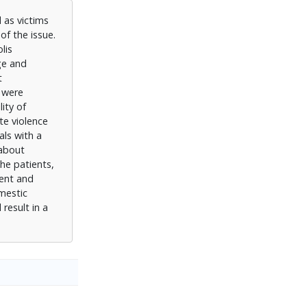
 as victims
of the issue.
lis
ge and
t
s were
ity of
te violence
als with a
 about
he patients,
ment and
omestic
result in a