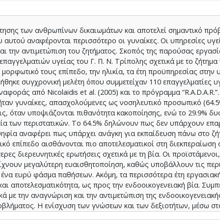
άτησης των ανθρωπίνων δικαιωμάτων και αποτελεί σημαντικό πρό
υ αυτού αναφέρονται περισσότερο οι γυναίκες. Οι υπηρεσίες υγ
ι την αντιμετώπιση του ζητήματος. Σκοπός της παρούσας εργασί
 επαγγελματιών υγείας του Γ. Π. Ν. Τρίπολης σχετικά με το ζήτημα
 μορφωτικό τους επίπεδο, την ηλικία, τα έτη προϋπηρεσίας στην υ
ήθηκε συγχρονική μελέτη όπου συμμετείχαν 110 επαγγελματίες υγ
οράς από Nicolaidis et al. (2005) και το πρόγραμμα “R.A.D.A.R.”.
ήταν γυναίκες, απασχολούμενες ως νοσηλευτικό προσωπικό (64.5
ις, όταν υποψιάζονται πιθανότητα κακοποίησης, ενώ το 29.9% δ
πεία των περιστατικών. Το 64.5% δηλώνουν πως δεν υπάρχουν επα
οψηφία αναφέρει πως υπάρχει ανάγκη για εκπαίδευση πάνω στο ζή
κό επίπεδο αισθάνονται πιο αποτελεσματικοί στη διεκπεραίωση 
ρες διερευνητικές ερωτήσεις σχετικά με τη βία. Οι προϊστάμενοι,
είχνουν μεγαλύτερη ευαισθητοποίηση, καθώς υποβάλλουν τις περ
ε ένα ευρύ φάσμα παθήσεων. Ακόμη, τα περισσότερα έτη εργασιακ
και αποτελεσματικότητα, ως προς την ενδοοικογενειακή βία. Συμ
ά με την αναγνώριση και την αντιμετώπιση της ενδοοικογενειακής
οβλήματος. Η ενίσχυση των γνώσεων και των δεξιοτήτων, μέσω σ
λεσμα την αποτελεσματικότερη ανταπόκριση στις ανάγκες των θυ