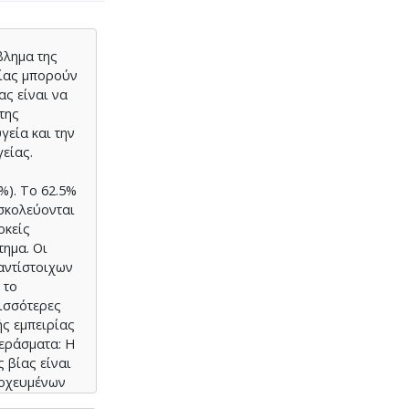
βλημα της
είας μπορούν
ας είναι να
 της
γεία και την
είας.
%). Το 62.5%
υσκολεύονται
ρκείς
τημα. Οι
αντίστοιχων
 το
ισσότερες
ής εμπειρίας
περάσματα: Η
 βίας είναι
τοχευμένων
μάτων.