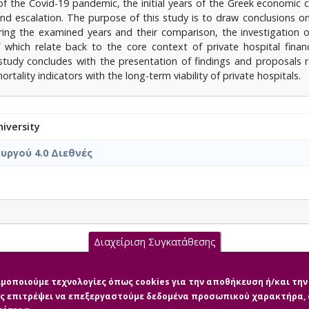
 the Covid-19 pandemic, the initial years of the Greek economic cr
d escalation. The purpose of this study is to draw conclusions on 
ring the examined years and their comparison, the investigation 
of which relate back to the core context of private hospital finan
study concludes with the presentation of findings and proposals 
ality indicators with the long-term viability of private hospitals.
iversity
ργού 4.0 Διεθνές
Διαχείριση Συγκατάθεσης
ΙΑ_ΠΕΧΛΙΒΑΝΙΔΟΥ ΜΑΡΓΑΡΙΤΑ.pdf (pdf)
σιμοποιούμε τεχνολογίες όπως cookies για την αποθήκευση ή/και τ
μας επιτρέψει να επεξεργαστούμε δεδομένα προσωπικού χαρακτήρα