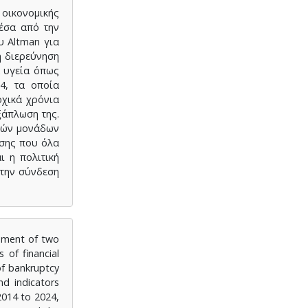
 οικονομικής
μέσα από την
υ Altman για
η διερεύνηση
α υγεία όπως
4, τα οποία
ρχικά χρόνια
ξάπλωση της.
ακών μονάδων
ισης που όλα
ι η πολιτική
 την σύνδεση
opment of two
 of financial
of bankruptcy
nd indicators
 2014 to 2024,