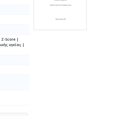
 Z-Score |
κής υγείας |