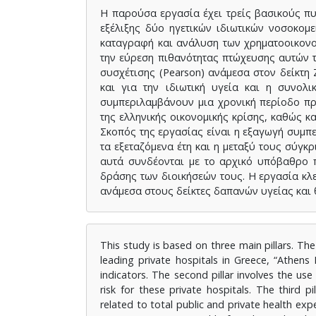
Η παρούσα εργασία έχει τρείς βασικούς π
εξέλιξης δύο ηγετικών ιδιωτικών νοσοκομε
καταγραφή και ανάλυση των χρηματοοικονομ
την εύρεση πιθανότητας πτώχευσης αυτών τω
συσχέτισης (Pearson) ανάμεσα στον δείκτη 
και για την ιδιωτική υγεία και η συνολ
συμπεριλαμβάνουν μια χρονική περίοδο πρι
της ελληνικής οικονομικής κρίσης, καθώς κ
Σκοπός της εργασίας είναι η εξαγωγή συμπ
τα εξεταζόμενα έτη και η μεταξύ τους σύγκ
αυτά συνδέονται με το αρχικό υπόβαθρο π
δράσης των διοικήσεών τους. Η εργασία κλ
ανάμεσα στους δείκτες δαπανών υγείας και 
This study is based on three main pillars. Th
leading private hospitals in Greece, “Athens 
indicators. The second pillar involves the us
risk for these private hospitals. The third p
related to total public and private health exp