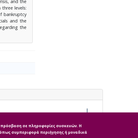
isis, and the
three levels:
of bankruptcy
cials and the
regarding the
ην πρόσβαση σε πληροφορίες συσκευών. Η
, όπως συμπεριφορά περιήγησης ή μοναδικά