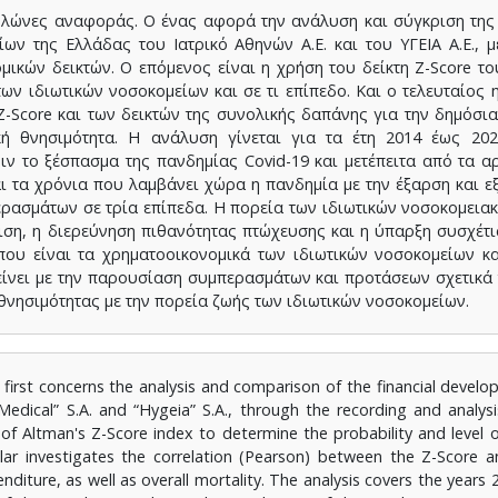
υλώνες αναφοράς. Ο ένας αφορά την ανάλυση και σύγκριση της
ίων της Ελλάδας του Ιατρικό Αθηνών Α.Ε. και του ΥΓΕΙΑ Α.Ε., 
ικών δεικτών. Ο επόμενος είναι η χρήση του δείκτη Z-Score το
ν ιδιωτικών νοσοκομείων και σε τι επίπεδο. Και ο τελευταίος 
Z-Score και των δεικτών της συνολικής δαπάνης για την δημόσι
ική θνησιμότητα. Η ανάλυση γίνεται για τα έτη 2014 έως 202
ν το ξέσπασμα της πανδημίας Covid-19 και μετέπειτα από τα α
αι τα χρόνια που λαμβάνει χώρα η πανδημία με την έξαρση και ε
ερασμάτων σε τρία επίπεδα. Η πορεία των ιδιωτικών νοσοκομει
ριση, η διερεύνηση πιθανότητας πτώχευσης και η ύπαρξη συσχέτ
ου είναι τα χρηματοοικονομικά των ιδιωτικών νοσοκομείων κα
είνει με την παρουσίαση συμπερασμάτων και προτάσεων σχετικά
θνησιμότητας με την πορεία ζωής των ιδιωτικών νοσοκομείων.
e first concerns the analysis and comparison of the financial devel
Medical” S.A. and “Hygeia” S.A., through the recording and analysis
e of Altman's Z-Score index to determine the probability and level 
illar investigates the correlation (Pearson) between the Z-Score a
enditure, as well as overall mortality. The analysis covers the years