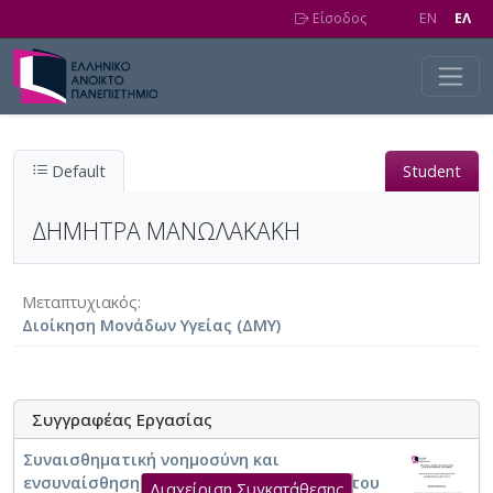
Skip to main content
Είσοδος
EN
EΛ
Default
Student
ΔΗΜΗΤΡΑ ΜΑΝΩΛΑΚΑΚΗ
Μεταπτυχιακός
Διοίκηση Μονάδων Υγείας (ΔΜΥ)
Συγγραφέας Εργασίας
Συναισθηματική νοημοσύνη και
ενσυναίσθηση στην επαγγελματική ζωή του
Διαχείριση Συγκατάθεσης