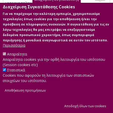
ιατρονοσηλευτικού προσωπικού.
Διαχείριση Συγκατάθεσης Cookies
Για να παρέχουμε την καλύτερη εμπειρία, χρησιμοποιούμε
τεχνολογίες όπως cookies για την αποθήκευση ή/και την
πρόσβαση σε πληροφορίες συσκευών. Η συγκατάθεση για τις εν
λόγω τεχνολογίες θα μας επιτρέψει να επεξεργαστούμε
δεδομένα προσωπικού χαρακτήρα, όπως συμπεριφορά
περιήγησης ή μοναδικά αναγνωριστικά σε αυτόν τον ιστότοπο.
Περισσότερα
Απαραίτητα
Απαραίτητα cookies για την ορθή λειτουργία του ιστότοπου
(Session cookies etc)
Στατιστικά
Cookies που αφορούν τη λειτουργία των στατιστικών
στοιχείων του ιστότοπου.
Αποθήκευση προτιμήσεων
|
Developed by
INTEROPTICS
Powered by
ReasonableGraph.org
|
Δήλωση Προσβασιμότητας
CMS Login
Α
Αποδοχή όλων των cookies