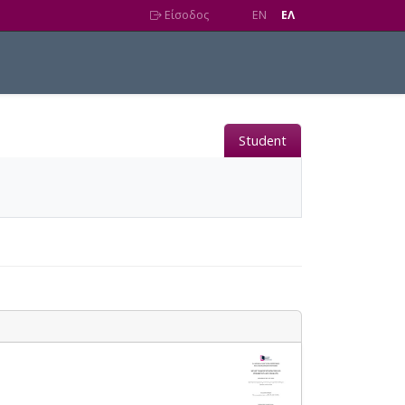
Είσοδος
EN
EΛ
Student