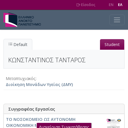
Skip to main content
Είσοδος
EN
EΛ
Default
Student
ΚΩΝΣΤΑΝΤΙΝΟΣ ΤΑΝΤΑΡΟΣ
Μεταπτυχιακός
Διοίκηση Μονάδων Υγείας (ΔΜΥ)
Συγγραφέας Εργασίας
ΤΟ ΝΟΣΟΚΟΜΕΙΟ ΩΣ ΑΥΤΟΝΟΜΗ
ΟΙΚΟΝΟΜΙΚΗ ΜΟΝΑΔΑ Η ΠΕΡΙΠΤΩΣΗ ΤΟΥ
Διαχείριση Συγκατάθεσης