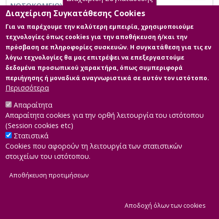
ΝΟΣΟΚΟΜΕΙΟΥ ΑΛΕΞΑΝΔΡΑ
Διαχείριση Συγκατάθεσης Cookies
Για να παρέχουμε την καλύτερη εμπειρία, χρησιμοποιούμε
τεχνολογίες όπως cookies για την αποθήκευση ή/και την
πρόσβαση σε πληροφορίες συσκευών. Η συγκατάθεση για τις εν
λόγω τεχνολογίες θα μας επιτρέψει να επεξεργαστούμε
δεδομένα προσωπικού χαρακτήρα, όπως συμπεριφορά
περιήγησης ή μοναδικά αναγνωριστικά σε αυτόν τον ιστότοπο.
Περισσότερα
Απαραίτητα
Απαραίτητα cookies για την ορθή λειτουργία του ιστότοπου
(Session cookies etc)
Στατιστικά
Cookies που αφορούν τη λειτουργία των στατιστικών
στοιχείων του ιστότοπου.
Αποθήκευση προτιμήσεων
|
Developed by
INTEROPTICS
Powered by
ReasonableGraph.org
|
Δήλωση Προσβασιμότητας
CMS Login
Α
Αποδοχή όλων των cookies