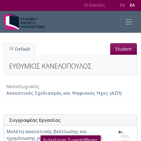
Skip to main content
Είσοδος
EN
EΛ
Default
Student
ΕΥΘΥΜΙΟΣ ΚΑΝΕΛΟΠΟΥΛΟΣ
Μεταπτυχιακός
Ακουστικός Σχεδιασμός και Ψηφιακός Ήχος (ΑΣΠ)
Συγγραφέας Εργασίας
Μελέτη ακουστικής βελτίωσης και
ηχομόνωσης για την μετατροπή οικιακού
Διαχείριση Συγκατάθεσης