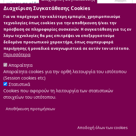
χώρου σε αίθουσα εξάσκησης χάλκινου
Διαχείριση Συγκατάθεσης Cookies
πνευστού μουσικού οργάνου.
Για να παρέχουμε την καλύτερη εμπειρία, χρησιμοποιούμε
τεχνολογίες όπως cookies για την αποθήκευση ή/και την
πρόσβαση σε πληροφορίες συσκευών. Η συγκατάθεση για τις εν
λόγω τεχνολογίες θα μας επιτρέψει να επεξεργαστούμε
δεδομένα προσωπικού χαρακτήρα, όπως συμπεριφορά
περιήγησης ή μοναδικά αναγνωριστικά σε αυτόν τον ιστότοπο.
Περισσότερα
Απαραίτητα
Απαραίτητα cookies για την ορθή λειτουργία του ιστότοπου
(Session cookies etc)
Στατιστικά
Cookies που αφορούν τη λειτουργία των στατιστικών
στοιχείων του ιστότοπου.
Αποθήκευση προτιμήσεων
|
Developed by
INTEROPTICS
Powered by
ReasonableGraph.org
|
Δήλωση Προσβασιμότητας
CMS Login
Α
Αποδοχή όλων των cookies