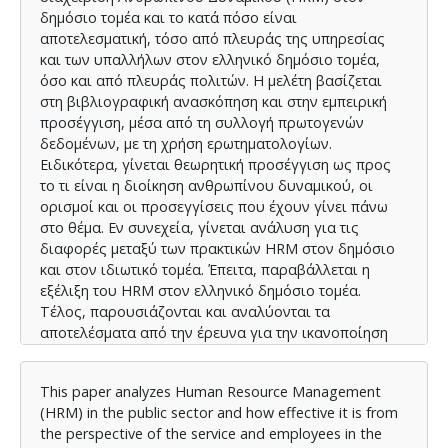
δημόσιο τομέα και το κατά πόσο είναι
αποτελεσματική, τόσο από πλευράς της υπηρεσίας
και των υπαλλήλων στον ελληνικό δημόσιο τομέα,
όσο και από πλευράς πολιτών. Η μελέτη βασίζεται
στη βιβλιογραφική ανασκόπηση και στην εμπειρική
προσέγγιση, μέσα από τη συλλογή πρωτογενών
δεδομένων, με τη χρήση ερωτηματολογίων.
Ειδικότερα, γίνεται θεωρητική προσέγγιση ως προς
το τι είναι η διοίκηση ανθρωπίνου δυναμικού, οι
ορισμοί και οι προσεγγίσεις που έχουν γίνει πάνω
στο θέμα. Εν συνεχεία, γίνεται ανάλυση για τις
διαφορές μεταξύ των πρακτικών HRM στον δημόσιο
και στον ιδιωτικό τομέα. Έπειτα, παραβάλλεται η
εξέλιξη του HRM στον ελληνικό δημόσιο τομέα.
Τέλος, παρουσιάζονται και αναλύονται τα
αποτελέσματα από την έρευνα για την ικανοποίηση
των υπαλλήλων που εργάζονται στη δημόσια
διοίκηση και των πολιτών που έρχονται σε επαφή με
This paper analyzes Human Resource Management
τις δημόσιες υπηρεσίες.
(HRM) in the public sector and how effective it is from
the perspective of the service and employees in the