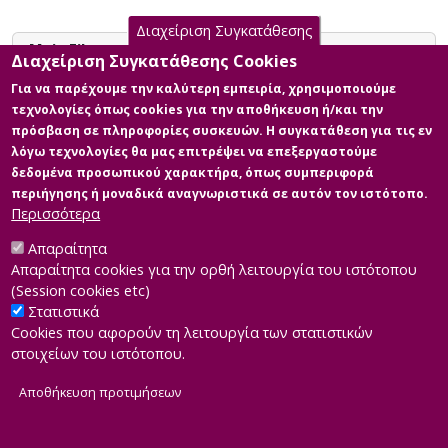
Διαχείριση Συγκατάθεσης
Main Files
Διαχείριση Συγκατάθεσης Cookies
Για να παρέχουμε την καλύτερη εμπειρία, χρησιμοποιούμε
Η αποτελεσματικότητα πρακτικών
τεχνολογίες όπως cookies για την αποθήκευση ή/και την
Διαχείρισης Ανθρώπινων Πόρων
πρόσβαση σε πληροφορίες συσκευών. Η συγκατάθεση για τις εν
(HRM) στον δημόσιο τομέα :
λόγω τεχνολογίες θα μας επιτρέψει να επεξεργαστούμε
Απόψεις των υπαλλήλων της
δεδομένα προσωπικού χαρακτήρα, όπως συμπεριφορά
υπηρεσίας και των πολιτών.
περιήγησης ή μοναδικά αναγνωριστικά σε αυτόν τον ιστότοπο.
Description:
Περισσότερα
Διπλωματική_Εργασία.pdf (pdf)
Size: 0.9 MB
Απαραίτητα
Απαραίτητα cookies για την ορθή λειτουργία του ιστότοπου
(Session cookies etc)
Στατιστικά
Cookies που αφορούν τη λειτουργία των στατιστικών
στοιχείων του ιστότοπου.
Αποθήκευση προτιμήσεων
|
Developed by
INTEROPTICS
Powered by
ReasonableGraph.org
|
Δήλωση Προσβασιμότητας
CMS Login
Α