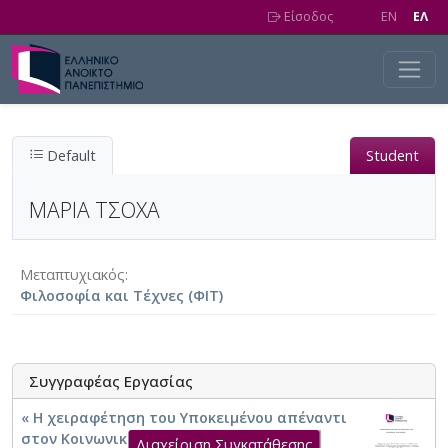
Skip to main content
Είσοδος
EN
EΛ
Default
Student
ΜΑΡΙΑ ΤΣΟΧΑ
Μεταπτυχιακός
Φιλοσοφία και Τέχνες (ΦΙΤ)
Συγγραφέας Εργασίας
« Η χειραφέτηση του Υποκειμένου απέναντι
στον Κοινωνικό Ντετερμινισμό: ''Οι
Διαχείριση Συγκατάθεσης