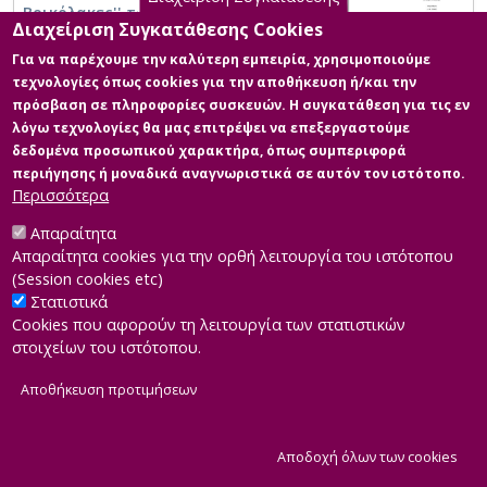
Βρικόλακες'' του Henrik Ibsen και ''Ο
Διαχείριση Συγκατάθεσης Cookies
Πατέρας'' του August Strindberg »
Για να παρέχουμε την καλύτερη εμπειρία, χρησιμοποιούμε
τεχνολογίες όπως cookies για την αποθήκευση ή/και την
πρόσβαση σε πληροφορίες συσκευών. Η συγκατάθεση για τις εν
λόγω τεχνολογίες θα μας επιτρέψει να επεξεργαστούμε
δεδομένα προσωπικού χαρακτήρα, όπως συμπεριφορά
περιήγησης ή μοναδικά αναγνωριστικά σε αυτόν τον ιστότοπο.
Περισσότερα
Απαραίτητα
Απαραίτητα cookies για την ορθή λειτουργία του ιστότοπου
(Session cookies etc)
Στατιστικά
Cookies που αφορούν τη λειτουργία των στατιστικών
στοιχείων του ιστότοπου.
Αποθήκευση προτιμήσεων
|
Developed by
INTEROPTICS
Powered by
ReasonableGraph.org
|
Δήλωση Προσβασιμότητας
CMS Login
Α
Αποδοχή όλων των cookies