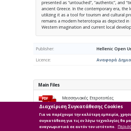
presented as “untouched”, “authentic”, and “ti
ancient Greece. In the contemporary era, the 
utilizing it as a tool for tourism and cultural
remains a modern heterotopia as depicted in Fer
Western imagination and current local develo
Publisher
Hellenic Open Un
Licence
Αναφορά Δημιου
Main Files
Μεσσηνιακές Ετεροτοπίες
Description: ΔΕ_2025 ΜΠΟΥΝΑ ΠΑΡ
Διαχείριση Συγκατάθεσης Cookies
Size: 1.1 MB
Για να παρέχουμε την καλύτερη εμπειρία, χρη
συγκατάθεση για τις εν λόγω τεχνολογίες θα 
Περισ
αναγνωριστικά σε αυτόν τον ιστότοπο.