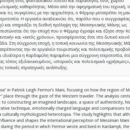
ρότηση ενός φαντασιακού τοπίου και παράλληλα, ενός χώρου
λιτισμικής καθαρότητας. Μέσα από την αφηγηματική του τεχνική, τ
αι τις συγκρίσεις με την αρχαιότητα, ο Φέρμορ μετατρέπει τη μαν
τεροτοπία. Η εργασία αναδεικνύει ότι, παρόλο που ο συγγραφέας
ισχύ και επηρεάζει τη διεθνή πρόληψη της Μεσσηνιακής Μάνης ως
πιστώνεται ότι την εποχή που ο Φέρμορ έγραψε και έζησε στην Κ
ντική» και «εκτός χρόνου», προσφέροντας έτσι στο δυτικό κοιν
άδα. Στη σύγχρονη εποχή, η τοπική κοινωνία της Μεσσηνιακής Μά
ετατρέποντας την σε εργαλείο τουριστικής και πολιτισμικής προβολ
αι ιδιαίτερα η Καρδαμύλη παραμένει μια σύγχρονη ετεροτοπία, έτ
 τόπος εξιδανικευμένος, ιστορικός και πολιτισμικά «χρήσιμος»,
ες τοπικές στρατηγικές ανάπτυξης.
pia” in Patrick Leigh Fermor’s Mani, focusing on how the region of M
er” place through the gaze of the Western traveler. The analysis cent
e to constructing an imagined landscape, a space of authenticity, his
arrative technique, emotionally charged language and comparisons to
 culturally mythologized heterotopia. The study highlights that al
t influence and shapes the international perception of Messinian Mani
hat during the period in which Fermor wrote and lived in Kardamyli, th