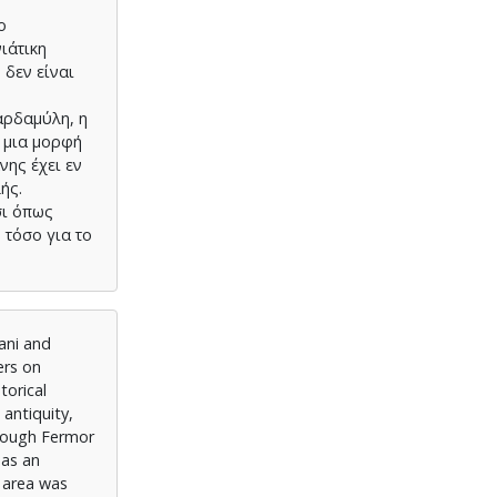
ο
ιάτικη
 δεν είναι
αρδαμύλη, η
ό μια μορφή
νης έχει εν
ής.
σι όπως
 τόσο για το
ani and
ers on
torical
 antiquity,
though Fermor
 as an
e area was