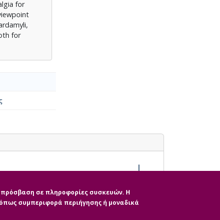
lgia for
viewpoint
ardamyli,
oth for
ς
ην πρόσβαση σε πληροφορίες συσκευών. Η
, όπως συμπεριφορά περιήγησης ή μοναδικά