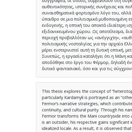
συγγραφέα, οι οποίες συμβάλλουν στη συγκ
αυθεντικότητας, ιστορικής συνέχειας και πο
συναισθηματικά φορτισμένο λόγο του, αλλά κ
ύπαιθρο σε μια πολιτισμικά μυθοποιημένη ε
ενδογενής, η οπτική του αποκτά ιδιαίτερη 
εξιδανικευμένου χώρου. Ως αποτέλεσμα, δια
περιοχή προβαλλόταν ως «ανέγγιχτη», «αυθε
πολιτισμικής νοσταλγίας για την αρχαία Ελλ
μέρει ενστερνιστεί αυτή τη δυτική οπτική, μ
Συνεπώς, η εργασία καταλήγει ότι η Μάνη κ
αποδόθηκε στο έργο του Φέρμορ, δηλαδή ένας
δυτικό φαντασιακό, όσο και για τις σύγχρον
This thesis explores the concept of “heteroto
particularly Kardamyli is portrayed as an “oth
Fermor’s narrative strategies, which contribut
continuity, and cultural purity. Through his n
Fermor transforms the Mani countryside into a
is an outsider, his respective gains significan
idealized locale. As a result, it is observed t