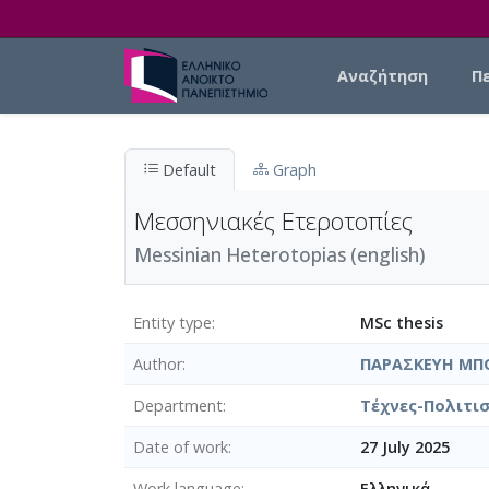
Skip to main content
Main navigation
Αναζήτηση
Π
Default
Graph
Μεσσηνιακές Ετεροτοπίες
Messinian Heterotopias (english)
Entity type
MSc thesis
Author
ΠΑΡΑΣΚΕΥΗ ΜΠ
Department
Τέχνες-Πολιτισ
Date of work
27 July 2025
Work language
Ελληνικά