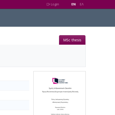
Login
EN
EΛ
MSc thesis