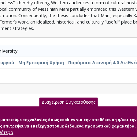
meless”, thereby offering Western audiences a form of cultural nosta
local community of Messinian Mani partially embraced this Western 
 promotion. Consequently, the thesis concludes that Mani, especially K
mor’s work, an idealized, historical, and culturally “useful” place b
pment strategies.
iversity
ργού - Μη Εμπορική Χρήση - Παρόμοια Διανομή 4.0 Διεθνέ
Διαχείριση Συγκατάθεσης
ΑΣΚΕΥΗ Α.Μ. 525954 .pdf (pdf)
σιμοποιούμε τεχνολογίες όπως cookies για την αποθήκευση ή/και τ
μας επιτρέψει να επεξεργαστούμε δεδομένα προσωπικού χαρακτήρα
σότερα