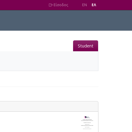
Είσοδος
EN
EΛ
Student