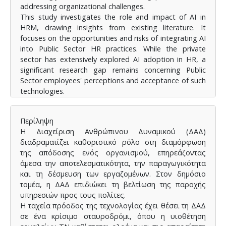
addressing organizational challenges.
This study investigates the role and impact of AI in
HRM, drawing insights from existing literature. It
focuses on the opportunities and risks of integrating AI
into Public Sector HR practices. While the private
sector has extensively explored AI adoption in HR, a
significant research gap remains concerning Public
Sector employees' perceptions and acceptance of such
technologies.
The dissertation aims to capture Public Sector
employees' attitudes toward the usefulness and
Περίληψη
effectiveness of AI in HRM. It examines the factors
Η Διαχείριση Ανθρώπινου Δυναμικού (ΔΑΔ)
shaping their responses, whether supportive or
διαδραματίζει καθοριστικό ρόλο στη διαμόρφωση
skeptical and considers the potential of AI to enhance
της απόδοσης ενός οργανισμού, επηρεάζοντας
HR efficiency. The research is based on quantitative
άμεσα την αποτελεσματικότητα, την παραγωγικότητα
data collected through questionnaires, offering
και τη δέσμευση των εργαζομένων. Στον δημόσιο
valuable perspectives on the evolving relationship
τομέα, η ΔΑΔ επιδιώκει τη βελτίωση της παροχής
between AI and Public Sector human resource
υπηρεσιών προς τους πολίτες.
management.
Η ταχεία πρόοδος της τεχνολογίας έχει θέσει τη ΔΑΔ
σε ένα κρίσιμο σταυροδρόμι, όπου η υιοθέτηση