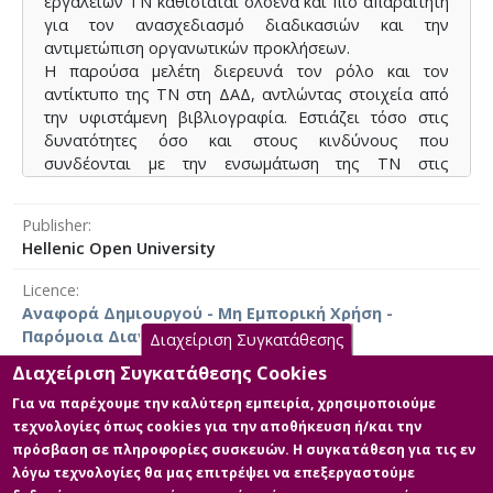
εργαλείων ΤΝ καθίσταται ολοένα και πιο απαραίτητη
για τον ανασχεδιασμό διαδικασιών και την
αντιμετώπιση οργανωτικών προκλήσεων.
Η παρούσα μελέτη διερευνά τον ρόλο και τον
αντίκτυπο της ΤΝ στη ΔΑΔ, αντλώντας στοιχεία από
την υφιστάμενη βιβλιογραφία. Εστιάζει τόσο στις
δυνατότητες όσο και στους κινδύνους που
συνδέονται με την ενσωμάτωση της ΤΝ στις
πρακτικές ανθρώπινου δυναμικού του δημόσιου
τομέα. Αν και η υιοθέτηση της ΤΝ στον ιδιωτικό τομέα
Publisher
έχει μελετηθεί εκτενώς, εξακολουθεί να υπάρχει
Hellenic Open University
σημαντικό ερευνητικό κενό όσον αφορά τις απόψεις
των εργαζομένων στον δημόσιο τομέα.
Licence
Η παρούσα διπλωματική εργασία αποσκοπεί στην
Αναφορά Δημιουργού - Μη Εμπορική Χρήση -
αποτύπωση των στάσεων των υπαλλήλων του
Παρόμοια Διανομή 4.0 Διεθνές
Διαχείριση Συγκατάθεσης
δημόσιου τομέα σχετικά με τη χρησιμότητα και την
αποτελεσματικότητα
Διαχείριση Συγκατάθεσης Cookies
των τεχνολογιών ΤΝ στη ΔΑΔ. Εξετάζει τους
Για να παρέχουμε την καλύτερη εμπειρία, χρησιμοποιούμε
παράγοντες που διαμορφώνουν τις απόψεις
τεχνολογίες όπως cookies για την αποθήκευση ή/και την
Main Files
τους, είτε θετικές είτε αρνητικές, και αξιολογεί τον
πρόσβαση σε πληροφορίες συσκευών. Η συγκατάθεση για τις εν
βαθμό στον οποίο η ΤΝ μπορεί να ενισχύσει την
λόγω τεχνολογίες θα μας επιτρέψει να επεξεργαστούμε
Full text
αποδοτικότητα των λειτουργιών της ΔΑΔ. Η έρευνα