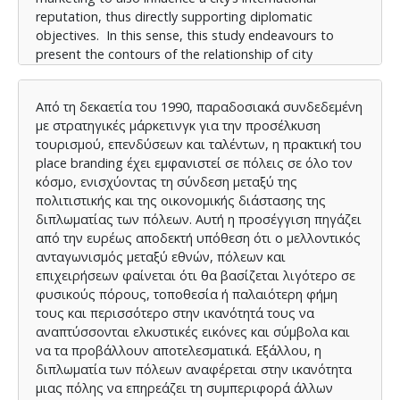
reputation, thus directly supporting diplomatic
objectives. In this sense, this study endeavours to
present the contours of the relationship of city
diplomacy and city branding, discussing the relevancy
of the concepts in 5 Mediterannean port-cities
Από τη δεκαετία του 1990, παραδοσιακά συνδεδεμένη
(Piraeus, Marseille, Genoa, Naples and Barcelona) for
με στρατηγικές μάρκετινγκ για την προσέλκυση
the period 2017-2024. In addition to being important
τουρισμού, επενδύσεων και ταλέντων, η πρακτική του
Mediterranean ports, these cities have comparable
place branding έχει εμφανιστεί σε πόλεις σε όλο τον
socioeconomic issues, historical significance, and a
κόσμο, ενισχύοντας τη σύνδεση μεταξύ της
strategic emphasis on using their marine identities to
πολιτιστικής και της οικονομικής διάστασης της
gain influence internationally. Thus for city managers
διπλωματίας των πόλεων. Αυτή η προσέγγιση πηγάζει
branding is no longer a kind of marketing tool but a
από την ευρέως αποδεκτή υπόθεση ότι ο μελλοντικός
strategic imperative.
ανταγωνισμός μεταξύ εθνών, πόλεων και
επιχειρήσεων φαίνεται ότι θα βασίζεται λιγότερο σε
φυσικούς πόρους, τοποθεσία ή παλαιότερη φήμη
τους και περισσότερο στην ικανότητά τους να
αναπτύσσονται ελκυστικές εικόνες και σύμβολα και
να τα προβάλλουν αποτελεσματικά. Εξάλλου, η
διπλωματία των πόλεων αναφέρεται στην ικανότητα
μιας πόλης να επηρεάζει τη συμπεριφορά άλλων