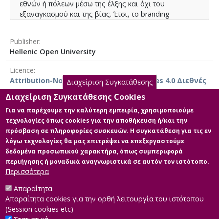
εθνών ή πόλεων μέσω της έλξης και όχι του
εξαναγκασμού και της βίας. Έτσι, το branding
υπερβαίνει το μάρκετινγκ για να επηρεάσει επίσης τη
διεθνή φήμη μιας πόλης, υποστηρίζοντας έτσι άμεσα
Publisher
τους διπλωματικούς στόχους. Υπό αυτήν την έννοια,
Hellenic Open University
αυτή η μελέτη επιχειρεί να παρουσιάσει το
περίγραμμα της σχέσης της διπλωματίας της πόλης
Licence
και του branding της πόλης, συζητώντας τη συνάφεια
Attribution-NonCommercial-NoDerivatives 4.0 Διεθνές
Διαχείριση Συγκατάθεσης
των εννοιών σε 5 πόλεις-λιμένες της Μεσογείου
(Πειραιάς, Μασσαλία, Γένοβα, Νάπολη και
Διαχείριση Συγκατάθεσης Cookies
Βαρκελώνη) κατά την περίοδο 2017-2024. Εκτός από
Για να παρέχουμε την καλύτερη εμπειρία, χρησιμοποιούμε
σημαντικά λιμάνια της Μεσογείου, αυτές οι πόλεις
τεχνολογίες όπως cookies για την αποθήκευση ή/και την
Main Files
έχουν συγκρίσιμα κοινωνικο-οικονομικά μεγέθη,
πρόσβαση σε πληροφορίες συσκευών. Η συγκατάθεση για τις εν
ιστορική σημασία και στρατηγική έμφαση στη χρήση
λόγω τεχνολογίες θα μας επιτρέψει να επεξεργαστούμε
KARVOUNIS-A-DISS-CITY-
της θαλάσσιας ταυτότητάς τους για να αποκτήσουν
δεδομένα προσωπικού χαρακτήρα, όπως συμπεριφορά
BRANDING-CITY-DIPLOMACY
διεθνή επιρροή. Επομένως, για τους μάνατζερ των
περιήγησης ή μοναδικά αναγνωριστικά σε αυτόν τον ιστότοπο.
Description: KARVOUNIS-
πόλεων η προώθηση της ταυτότητας της πόλης
Περισσότερα
DISSERTATION.pdf (pdf)
(branding) δεν είναι πλέον εργαλείο μάρκετινγκ αλλά
Size: 1.7 MB
στρατηγική επιταγή.
Απαραίτητα
Απαραίτητα cookies για την ορθή λειτουργία του ιστότοπου
(Session cookies etc)