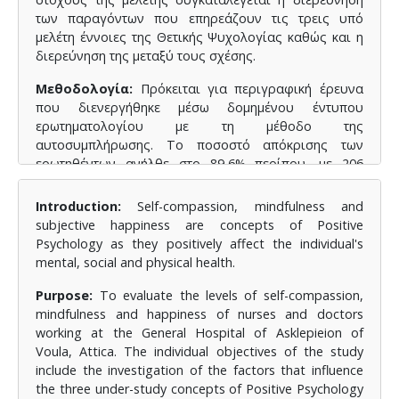
των παραγόντων που επηρεάζουν τις τρεις υπό
μελέτη έννοιες της Θετικής Ψυχολογίας καθώς και η
διερεύνηση της μεταξύ τους σχέσης.
Μεθοδολογία:
Πρόκειται για περιγραφική έρευνα
που διενεργήθηκε μέσω δομημένου έντυπου
ερωτηματολογίου με τη μέθοδο της
αυτοσυμπλήρωσης. Το ποσοστό απόκρισης των
ερωτηθέντων ανήλθε στο 89,6% περίπου, με 206
ερωτηματολόγια να έχουν συμπληρωθεί από
συνολικά 151 νοσηλευτές και από 55 ιατρούς
Introduction:
Self-compassion, mindfulness and
διαφόρων ειδικοτήτων και βαθμίδων. Για τη
subjective happiness are concepts of Positive
διενέργεια της μελέτης επιλέχθηκαν τρία
Psychology as they positively affect the individual's
σταθμισμένα και μεταφρασμένα για τον Ελληνικό
mental, social and physical health.
πληθυσμό ερευνητικά εργαλεία: i) Η Κλίμακα
Αυτοσυμπόνιας, ii) Το Ερωτηματολόγιο Δεξιοτήτων
Purpose:
To evaluate the levels of self-compassion,
Ενσυνειδητότητας του Kentucky, και iii) H Κλίμακα
mindfulness and happiness of nurses and doctors
Υποκειμενικής Ευτυχίας. Τα δεδομένα
working at the General Hospital of Asklepieion of
καταχωρήθηκαν και κωδικοποιήθηκαν με τη χρήση
Voula, Attica. The individual objectives of the study
του στατιστικού πακέτου IBM SPSS Statistics Version
include the investigation of the factors that influence
25.
the three under-study concepts of Positive Psychology