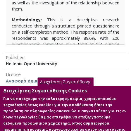
as well as the investigation of the relationship between
Αποτελέσματα:
Η ιδιότητα του επαγγελματία
them.
υγείας αποτέλεσε καθοριστικό παράγοντα, με τους
νοσηλευτές να παρουσιάζουν υψηλότερα επίπεδα
Methodology:
This is a descriptive research
αυτοσυμπόνιας και υποκειμενικής ευτυχίας
conducted through a structured printed questionnaire
συγκριτικά με τους ιατρούς. Ωστόσο, στην
on a self-completion method. The response rate of the
αξιολόγηση του επιπέδου της ενσυνειδητότητας δεν
respondents was approximately 89.6%, with 206
παρουσιάστηκαν διαφορές μεταξύ γιατρών και
questionnaires completed by a total of 151 nursing
νοσηλευτών.
personnel and 55 physicians of various specialties and
levels. For the study, three particular weighted and
Publisher
Λέξεις κλειδιά:
Αυτοσυμπόνια, ενσυνειδητότητα,
translated for Greek population research tools were
Hellenic Open University
υποκειμενική ευτυχία, νοσηλευτές, ιατροί
selected the : i) The Self-Compassion Scale, ii) The
Licence
Kentucky Inventory of Mindfulness Skills, and iii) The
Αναφορά Δημιουργού 4.0 Διεθνές
Subjective Happiness Scale. The data entered and
Διαχείριση Συγκατάθεσης
coded using the IBM SPSS Statistics Version 25
Διαχείριση Συγκατάθεσης Cookies
statistical package.
Για να παρέχουμε την καλύτερη εμπειρία, χρησιμοποιούμε
Results:
Health professional status was a determining
τεχνολογίες όπως cookies για την αποθήκευση ή/και την
Main Files
factor, with nurses showing higher levels of self-
πρόσβαση σε πληροφορίες συσκευών. Η συγκατάθεση για τις εν
compassion and subjective happiness compared to
λόγω τεχνολογίες θα μας επιτρέψει να επεξεργαστούμε
Διπλωματική Εργασία- ΜΠΣ ΔΜΥ
doctors. However, there were no differences between
δεδομένα προσωπικού χαρακτήρα, όπως συμπεριφορά
Description: Αποθετήριο ΕΑΠ-
doctors and nurses in the assessment of the level of
περιήγησης ή μοναδικά αναγνωριστικά σε αυτόν τον ιστότοπο.