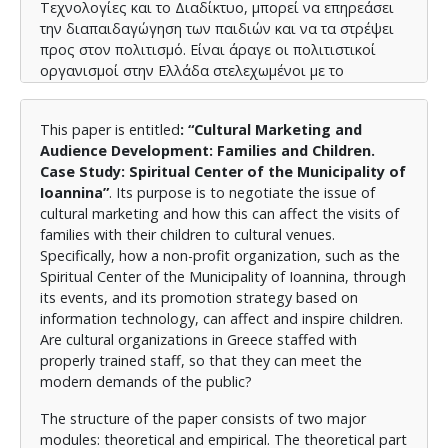
Τεχνολογίες και το Διαδίκτυο, μπορεί να επηρεάσει
την διαπαιδαγώγηση των παιδιών και να τα στρέψει
προς στον πολιτισμό. Είναι άραγε οι πολιτιστικοί
οργανισμοί στην Ελλάδα στελεχωμένοι με το
κατάλληλα εκπαιδευμένο προσωπικό, ώστε να μπορεί
να ανταποκριθεί στις σύγχρονες απαιτήσεις του
This paper is entitled
: “Cultural Marketing and
κοινού;
Audience Development: Families and Children.
Η δομή της εργασίας αποτελείται από δύο μεγάλες
Case Study: Spiritual Center of the Municipality of
ενότητες: την θεωρητική και την εμπειρική. Το
Ioannina”
. Its purpose is to negotiate the issue of
θεωρητικό κομμάτι της εργασίας αποτελείται από
cultural marketing and how this can affect the visits of
τρία κεφάλαια, όπου μετά από βιβλιογραφική μελέτη,
families with their children to cultural venues.
γίνεται θεωρητική ανάλυση και διασαφήνιση των
Specifically, how a non-profit organization, such as the
όρων, που θα χρησιμοποιηθούν στην συνέχεια στην
Spiritual Center of the Municipality of Ioannina, through
έρευνά μας, ενώ το εμπειρικό κομμάτι αποτελείται
its events, and its promotion strategy based on
από δύο κεφάλαια, σύμφωνα με τα οποία, στο ένα
information technology, can affect and inspire children.
δίνουμε πληροφορίες και εστιάζουμε στον φορέα –
Are cultural organizations in Greece staffed with
μελέτη περίπτωσης που θα ερευνήσουμε και στο άλλο
properly trained staff, so that they can meet the
περιγράφουμε την εμπειρική μας έρευνα, το
modern demands of the public?
ερωτηματολόγιο που χρησιμοποιήθηκε, ο τρόπος που
The structure of the paper consists of two major
συμπληρώθηκε και οι απαντήσεις που δόθηκαν. Στο
modules: theoretical and empirical. The theoretical part
τέλος της εργασίας, γίνεται μια εποικοδομητική