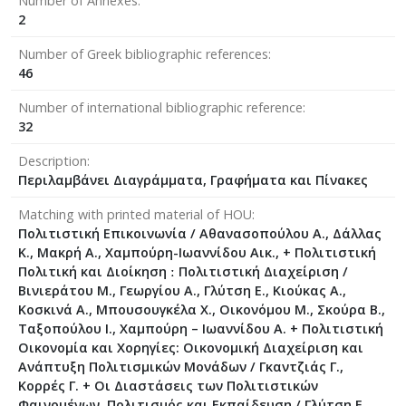
Number of Annexes
2
Number of Greek bibliographic references
46
Number of international bibliographic reference
32
Description
Περιλαμβάνει Διαγράμματα, Γραφήματα και Πίνακες
Matching with printed material of HOU
Πολιτιστική Επικοινωνία / Αθανασοπούλου Α., Δάλλας
Κ., Μακρή Α., Χαμπούρη-Ιωαννίδου Αικ., + Πολιτιστική
Πολιτική και Διοίκηση ː Πολιτιστική Διαχείριση /
Βινιεράτου Μ., Γεωργίου Α., Γλύτση Ε., Κιούκας Α.,
Κοσκινά Α., Μπουσουγκέλα Χ., Οικονόμου Μ., Σκούρα Β.,
Ταξοπούλου Ι., Χαμπούρη – Ιωαννίδου Α. + Πολιτιστική
Οικονομία και Χορηγίες: Οικονομική Διαχείριση και
Ανάπτυξη Πολιτισμικών Μονάδων / Γκαντζιάς Γ.,
Κορρές Γ. + Οι Διαστάσεις των Πολιτιστικών
Φαινομένων, Πολιτισμός και Εκπαίδευση / Γλύτση Ε.,