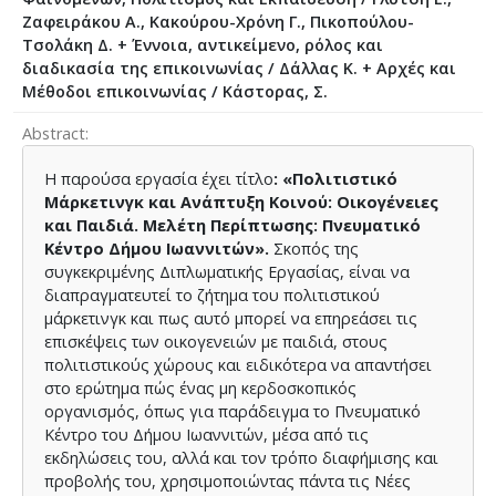
Ζαφειράκου Α., Κακούρου-Χρόνη Γ., Πικοπούλου-
Τσολάκη Δ. + Έννοια, αντικείμενο, ρόλος και
διαδικασία της επικοινωνίας / Δάλλας Κ. + Αρχές και
Μέθοδοι επικοινωνίας / Κάστορας, Σ.
Abstract
Η παρούσα εργασία έχει τίτλο
: «Πολιτιστικό
Μάρκετινγκ και Ανάπτυξη Κοινού: Οικογένειες
και Παιδιά. Μελέτη Περίπτωσης: Πνευματικό
Κέντρο Δήμου Ιωαννιτών».
Σκοπός της
συγκεκριμένης Διπλωματικής Εργασίας, είναι να
διαπραγματευτεί το ζήτημα του πολιτιστικού
μάρκετινγκ και πως αυτό μπορεί να επηρεάσει τις
επισκέψεις των οικογενειών με παιδιά, στους
πολιτιστικούς χώρους και ειδικότερα να απαντήσει
στο ερώτημα πώς ένας μη κερδοσκοπικός
οργανισμός, όπως για παράδειγμα το Πνευματικό
Κέντρο του Δήμου Ιωαννιτών, μέσα από τις
εκδηλώσεις του, αλλά και τον τρόπο διαφήμισης και
προβολής του, χρησιμοποιώντας πάντα τις Νέες