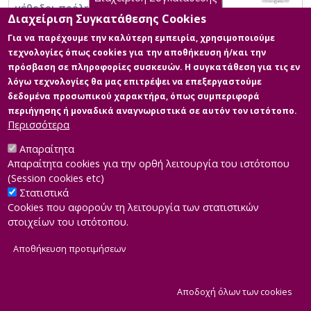
μέθοδοι πρόληψης του καρκίνου του
Διαχείριση Συγκατάθεσης Cookies
μαστού με βάση το Μοντέλο Πεποιθήσεων
για την Υγεία.
Για να παρέχουμε την καλύτερη εμπειρία, χρησιμοποιούμε
τεχνολογίες όπως cookies για την αποθήκευση ή/και την
πρόσβαση σε πληροφορίες συσκευών. Η συγκατάθεση για τις εν
λόγω τεχνολογίες θα μας επιτρέψει να επεξεργαστούμε
δεδομένα προσωπικού χαρακτήρα, όπως συμπεριφορά
περιήγησης ή μοναδικά αναγνωριστικά σε αυτόν τον ιστότοπο.
Περισσότερα
Απαραίτητα
Απαραίτητα cookies για την ορθή λειτουργία του ιστότοπου
(Session cookies etc)
Στατιστικά
Cookies που αφορούν τη λειτουργία των στατιστικών
στοιχείων του ιστότοπου.
Αποθήκευση προτιμήσεων
|
Developed by
INTEROPTICS
Powered by
ReasonableGraph.org
|
Δήλωση Προσβασιμότητας
CMS Login
Α
Αποδοχή όλων των cookies