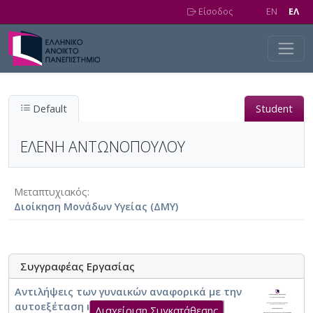
Skip to main content
Είσοδος
EN
EΛ
Default
Student
ΕΛΕΝΗ ΑΝΤΩΝΟΠΟΥΛΟΥ
Μεταπτυχιακός
Διοίκηση Μονάδων Υγείας (ΔΜΥ)
Συγγραφέας Εργασίας
Αντιλήψεις των γυναικών αναφορικά με την
αυτοεξέταση και τη μαστογραφία ως
Διαχείριση Συγκατάθεσης