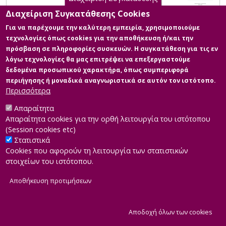
Διαχείριση Συγκατάθεσης Cookies
Για να παρέχουμε την καλύτερη εμπειρία, χρησιμοποιούμε
τεχνολογίες όπως cookies για την αποθήκευση ή/και την
πρόσβαση σε πληροφορίες συσκευών. Η συγκατάθεση για τις εν
λόγω τεχνολογίες θα μας επιτρέψει να επεξεργαστούμε
δεδομένα προσωπικού χαρακτήρα, όπως συμπεριφορά
περιήγησης ή μοναδικά αναγνωριστικά σε αυτόν τον ιστότοπο.
Περισσότερα
Απαραίτητα
Απαραίτητα cookies για την ορθή λειτουργία του ιστότοπου
(Session cookies etc)
Στατιστικά
Cookies που αφορούν τη λειτουργία των στατιστικών
στοιχείων του ιστότοπου.
Αποθήκευση προτιμήσεων
|
Developed by
INTEROPTICS
Powered by
ReasonableGraph.org
|
Δήλωση Προσβασιμότητας
CMS Login
Α
Αποδοχή όλων των cookies