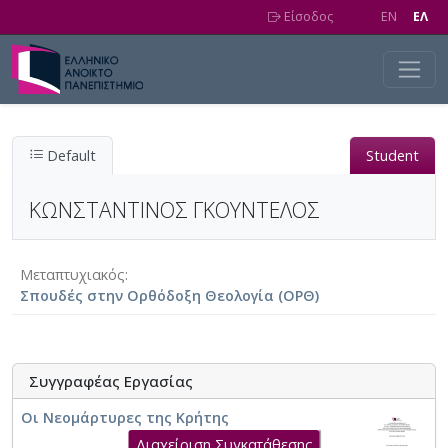
Skip to main content
Είσοδος
EN
EΛ
Default
Student
ΚΩΝΣΤΑΝΤΙΝΟΣ ΓΚΟΥΝΤΕΛΟΣ
Μεταπτυχιακός
Σπουδές στην Ορθόδοξη Θεολογία (ΟΡΘ)
Συγγραφέας Εργασίας
Οι Νεομάρτυρες της Κρήτης
Διαχείριση Συγκατάθεσης