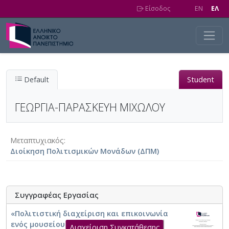
Skip to main content
Είσοδος
EN
EΛ
Default
Student
ΓΕΩΡΓΙΑ-ΠΑΡΑΣΚΕΥΗ ΜΙΧΩΛΟΥ
Μεταπτυχιακός
Διοίκηση Πολιτισμικών Μονάδων (ΔΠΜ)
Συγγραφέας Εργασίας
«Πολιτιστική διαχείριση και επικοινωνία
ενός μουσείου της περιφέρειας. Μελέτη
Διαχείριση Συγκατάθεσης