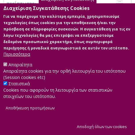
περίπτωσης».
Διαχείριση Συγκατάθεσης Cookies
Για να παρέχουμε την καλύτερη εμπειρία, χρησιμοποιούμε
τεχνολογίες όπως cookies για την αποθήκευση ή/και την
πρόσβαση σε πληροφορίες συσκευών. Η συγκατάθεση για τις εν
λόγω τεχνολογίες θα μας επιτρέψει να επεξεργαστούμε
δεδομένα προσωπικού χαρακτήρα, όπως συμπεριφορά
περιήγησης ή μοναδικά αναγνωριστικά σε αυτόν τον ιστότοπο.
Περισσότερα
Απαραίτητα
Απαραίτητα cookies για την ορθή λειτουργία του ιστότοπου
(Session cookies etc)
Στατιστικά
Cookies που αφορούν τη λειτουργία των στατιστικών
στοιχείων του ιστότοπου.
Αποθήκευση προτιμήσεων
|
Developed by
INTEROPTICS
Powered by
ReasonableGraph.org
|
Δήλωση Προσβασιμότητας
CMS Login
Α
Αποδοχή όλων των cookies