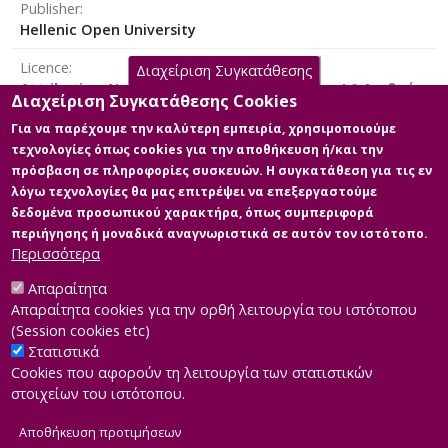
Publisher
τίτλου από ιστορικά δεδομένα. Τα
Hellenic Open University
πειράματα διεξάγονται χρησιμοποιώντας
ιστορικές τιμές "Προσαρμοσμένης Τιμής
Licence
Διαχείριση Συγκατάθεσης
Κλεισίματος" της Amazon και της Tesla
Attribution-NonCommercial-NoDerivatives 4.0 Διεθνές
αντίστοιχα.
Διαχείριση Συγκατάθεσης Cookies
Για να παρέχουμε την καλύτερη εμπειρία, χρησιμοποιούμε
Επιπλέον, αξιολογείται η
τεχνολογίες όπως cookies για την αποθήκευση ή/και την
αποτελεσματικότητα των τεχνικών
πρόσβαση σε πληροφορίες συσκευών. Η συγκατάθεση για τις εν
Main Files
δεικτών ως πρόσθετων χαρακτηριστικών.
λόγω τεχνολογίες θα μας επιτρέψει να επεξεργαστούμε
Από τις τιμές Open, High, Low, and Close
δεδομένα προσωπικού χαρακτήρα, όπως συμπεριφορά
Full text
(OHLC) για το Amazon και για την περίοδο
περιήγησης ή μοναδικά αναγνωριστικά σε αυτόν τον ιστότοπο.
Description: Kagkelari_E_thesis_MBA
1997-2024, ο Δείκτης Σχετικής Ισχύος (RSI),
Περισσότερα
.pdf (pdf)
οι ζώνες Bollinger και η Κιούμενη Μέση
Size: 3.1 MB
Απόκλιση Σύγκλισης (MACD)
Απαραίτητα
υπολογίζονται και χρησιμοποιούνται ως
Απαραίτητα cookies για την ορθή λειτουργία του ιστότοπου
χαρακτηριστικά εισόδου για το μοντέλο
(Session cookies etc)
LSTM.
Στατιστικά
Cookies που αφορούν τη λειτουργία των στατιστικών
Η απόδοση των διαφορετικών
στοιχείων του ιστότοπου.
συνδυασμών εισόδου στο μοντέλο
συγκρίνεται με την μέτρηση της μέσης
Αποθήκευση προτιμήσεων
|
Developed by
INTEROPTICS
Powered by
ReasonableGraph.org
τετραγωνικής ρίζας (RMSE). Τα