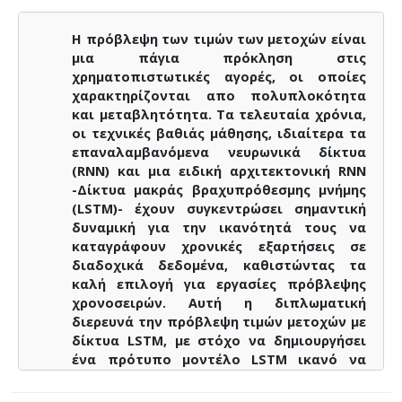
historical “Adjusted Close Price” values of
Amazon and Tesla respectively.
Η πρόβλεψη των τιμών των μετοχών είναι
In addition, the effectiveness of technical
μια πάγια πρόκληση στις
indicators as additional features is
χρηματοπιστωτικές αγορές, οι οποίες
evaluated. From Open, High, Low, and Close
χαρακτηρίζονται απο πολυπλοκότητα
(OHLC) values of Amazon and for the period
και μεταβλητότητα. Τα τελευταία χρόνια,
1997-2024, the Relative Strength Index (RSI),
οι τεχνικές βαθιάς μάθησης, ιδιαίτερα τα
Bollinger Bands, and Moving Average
επαναλαμβανόμενα νευρωνικά δίκτυα
Convergence Divergence (MACD) is
(RNN) και μια ειδική αρχιτεκτονική RNN
calculated and used as input features for
-Δίκτυα μακράς βραχυπρόθεσμης μνήμης
the LSTM model. The performance of the
(LSTM)- έχουν συγκεντρώσει σημαντική
different data frames is compared with the
δυναμική για την ικανότητά τους να
RMSE metric.
καταγράφουν χρονικές εξαρτήσεις σε
διαδοχικά δεδομένα, καθιστώντας τα
This study demonstrates the potential of
καλή επιλογή για εργασίες πρόβλεψης
combining technical indicators with
χρονοσειρών. Αυτή η διπλωματική
historical adjusted close prices as features
διερευνά την πρόβλεψη τιμών μετοχών με
for LSTM neural networks as a tool for
δίκτυα LSTM, με στόχο να δημιουργήσει
relatively accurate short term stock price
ένα πρότυπο μοντέλο LSTM ικανό να
prediction.
προβλέψει με ακρίβεια την τιμή
κλεισίματος της επόμενης ημέρας ενός