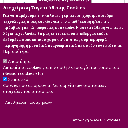
των Αριθμοδεικτών στην Αξιολόγηση της
Διαχείριση Συγκατάθεσης Cookies
Οικονομικής Απόδοσης των Κορυφαίων
Εταιρειών στην Ελλάδα και το Ηνωμένο
Για να παρέχουμε την καλύτερη εμπειρία, χρησιμοποιούμε
Βασίλειο, με Έμφαση στις Θυγατρικές των
τεχνολογίες όπως cookies για την αποθήκευση ή/και την
Carlsberg Group και Heineken NV»
πρόσβαση σε πληροφορίες συσκευών. Η συγκατάθεση για τις εν
λόγω τεχνολογίες θα μας επιτρέψει να επεξεργαστούμε
δεδομένα προσωπικού χαρακτήρα, όπως συμπεριφορά
περιήγησης ή μοναδικά αναγνωριστικά σε αυτόν τον ιστότοπο.
Περισσότερα
Απαραίτητα
Απαραίτητα cookies για την ορθή λειτουργία του ιστότοπου
(Session cookies etc)
Στατιστικά
Cookies που αφορούν τη λειτουργία των στατιστικών
στοιχείων του ιστότοπου.
Αποθήκευση προτιμήσεων
|
Developed by
INTEROPTICS
Powered by
ReasonableGraph.org
|
Δήλωση Προσβασιμότητας
CMS Login
Α
Αποδοχή όλων των cookies