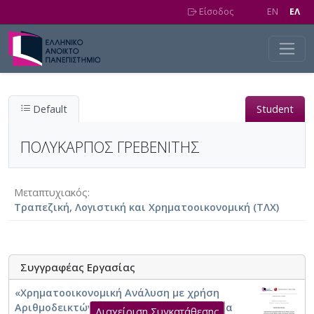
Skip to main content
Είσοδος
EN
EΛ
Default
Student
ΠΟΛΥΚΑΡΠΟΣ ΓΡΕΒΕΝΙΤΗΣ
Μεταπτυχιακός
Τραπεζική, Λογιστική και Χρηματοοικονομική (ΤΛΧ)
Συγγραφέας Εργασίας
«Χρηματοοικονομική Ανάλυση με χρήση
Αριθμοδεικτών στη Ζυθοποιία: Η Σημασία
Διαχείριση Συγκατάθεσης