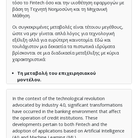
τόσο το Fintech όσο και την υιοθέτηση εφαρμογών με
βάση τη Τεχνητή Νοημοσύνη και τη Μηχανική
Μάθηση.
Οι συγκεκριμένες μεταβολές είναι τέτοιου μεγέθους,
ώστε να μην γίνεται απλά λόγος για τεχνολογική
εξέλιξη αλλά για ευρύτερη καινοτομία. Εδώ και
τουλάχιστον μια δεκαετία τα πιστωτικά ιδρύματα
βρίσκονται σε μια διαδικασία μετεξέλιξης με κύρια
χαρακτηριστικά:
Τη μεταβολή του επιχειρησιακού
μοντέλου.
Την υιοθέτηση ψηφιακών και αυτόματων
υπηρεσιών εξυπηρέτησης της πελατείας.
In the context of the technological revolution
Την υιοθέτηση νέων αυτοματοποιημένων
advocated by Industry 4.0, significant transformations
εφαρμογών οι οποίες αντικαθιστούν τις
have occurred in the banking environment that affect
παραδοσιακές λειτουργικές τεχνικές
the operation of credit institutions. These
ανθρωποκεντρικού χαρακτήρα.
developments pertain to both Fintech and the
adoption of applications based on Artificial Intelligence
Σκοπός της διπλωματικής εργασίας είναι η μελέτη
(AI) and Machine Learning (ML).