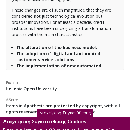
του τρόπου με τον οποίο μετεξελίσσονται τα
These changes are of such magnitude that they are
Ελληνικά πιστωτικά ιδρύματα με βάση τα τρία
considered not just technological evolution but
ανωτέρω χαρακτηριστικά και με βάση τη Τεχνητή
broader innovation. For at least a decade, credit
Νοημοσύνη και τη Μηχανική Μάθηση.
institutions have been undergoing a transformation
process with the main characteristics:
The alteration of the business model.
The adoption of digital and automated
customer service solutions.
The implementation of new automated
applications that replace traditional human-
centric operational techniques.
Εκδότης
Hellenic Open University
The purpose of this dissertation is to study how Greek
credit institutions are evolving based on the above
Άδεια
three characteristics and on the foundations of
Items in Apothesis are protected by copyright, with all
Artificial Intelligence and Machine Learning.
rights reserved, unless otherwise indicated.
Διαχείριση Συγκατάθεσης
Διαχείριση Συγκατάθεσης Cookies
Για να παρέχουμε την καλύτερη εμπειρία, χρησιμοποιούμε