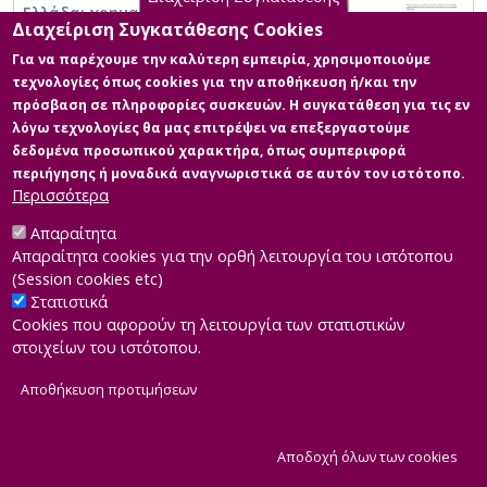
Ελλάδα: χρηματοοικονομική ανάλυση για
Διαχείριση Συγκατάθεσης Cookies
την περίοδο πριν, κατά τη διάρκεια και
μετά την εμφάνιση της πανδημίας
Για να παρέχουμε την καλύτερη εμπειρία, χρησιμοποιούμε
τεχνολογίες όπως cookies για την αποθήκευση ή/και την
πρόσβαση σε πληροφορίες συσκευών. Η συγκατάθεση για τις εν
λόγω τεχνολογίες θα μας επιτρέψει να επεξεργαστούμε
δεδομένα προσωπικού χαρακτήρα, όπως συμπεριφορά
περιήγησης ή μοναδικά αναγνωριστικά σε αυτόν τον ιστότοπο.
Περισσότερα
Απαραίτητα
Απαραίτητα cookies για την ορθή λειτουργία του ιστότοπου
(Session cookies etc)
Στατιστικά
Cookies που αφορούν τη λειτουργία των στατιστικών
στοιχείων του ιστότοπου.
Αποθήκευση προτιμήσεων
|
Developed by
INTEROPTICS
Powered by
ReasonableGraph.org
|
Δήλωση Προσβασιμότητας
CMS Login
Α
Αποδοχή όλων των cookies