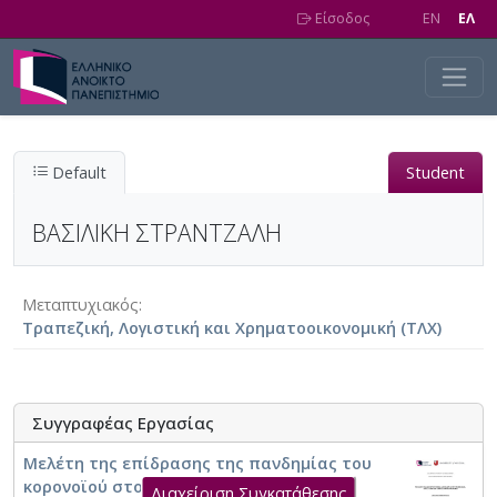
Skip to main content
Είσοδος
EN
EΛ
Default
Student
ΒΑΣΙΛΙΚΗ ΣΤΡΑΝΤΖΑΛΗ
Μεταπτυχιακός
Τραπεζική, Λογιστική και Χρηματοοικονομική (ΤΛΧ)
Συγγραφέας Εργασίας
Μελέτη της επίδρασης της πανδημίας του
κορονοϊού στον κλάδο κατασκευών στην
Διαχείριση Συγκατάθεσης