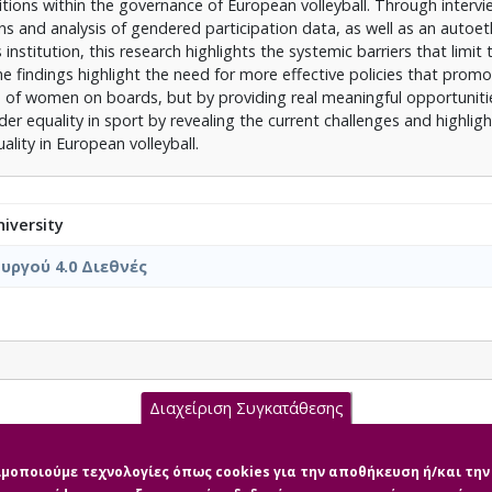
ions within the governance of European volleyball. Through intervi
s and analysis of gendered participation data, as well as an autoe
institution, this research highlights the systemic barriers that limit 
 findings highlight the need for more effective policies that prom
s of women on boards, but by providing real meaningful opportuniti
r equality in sport by revealing the current challenges and highligh
ality in European volleyball.
iversity
ργού 4.0 Διεθνές
Διαχείριση Συγκατάθεσης
pdf (pdf)
σιμοποιούμε τεχνολογίες όπως cookies για την αποθήκευση ή/και τ