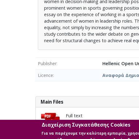
women in decision-making and leadership posit
prominent women in sports governing position
essay on the experience of working in a sports 
advancement of women in leadership roles. The
equality, not simply by increasing the number
study contributes to the wider debate on gende
need for structural changes to achieve real equ
Publisher
Hellenic Open Un
Licence
Αναφορά Δημιου
Main Files
Full text
Description: std520390_June_2024.
Διαχείριση Συγκατάθεσης Cookies
Size: 1.0 MB
Για να παρέχουμε την καλύτερη εμπειρία, χρη