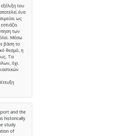
εξέλιξη του
αποτελεί ένα
σιμεύει ως
εστιάζει
ώπηση των
όλεϊ. Μέσω
ε βάση το
κό θεσμό, η
ους. Τα
ύλων, όχι
σιαστικών
πίτευξη
sport and the
s historically
he study
ation of