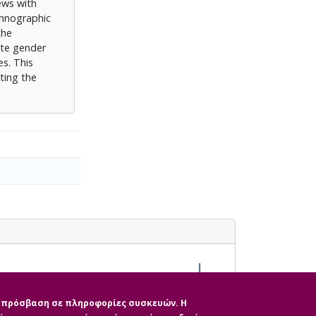
ews with
thnographic
the
ote gender
es. This
ting the
ην πρόσβαση σε πληροφορίες συσκευών. Η