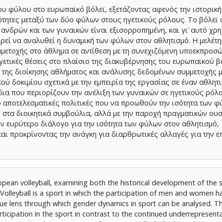
υ φύλου στο ευρωπαϊκό βόλεϊ, εξετάζοντας αφενός την ιστορική 
ότητες μεταξύ των δύο φύλων στους ηγετικούς ρόλους. Το βόλεϊ 
ανδρών και των γυναικών είναι εξισορροπημένη, και γι’ αυτό χρη
εί να αναλυθεί η δυναμική των φύλων στον αθλητισμό. Η μελέτη 
μμετοχής στο άθλημα σε αντίθεση με τη συνεχιζόμενη υποεκπροσ
ετικές θέσεις στο πλαίσιο της διακυβέρνησης του ευρωπαϊκού β
 της διοίκησης αθλήματος και ανάλυσης δεδομένων συμμετοχής μ
ύ δοκιμίου σχετικά με την εμπειρία της εργασίας σε έναν αθλητι
δια που περιορίζουν την ανέλιξη των γυναικών σε ηγετικούς ρόλ
 αποτελεσματικές πολιτικές που να προωθούν την ισότητα των φ
 στα διοικητικά συμβούλια, αλλά με την παροχή πραγματικών ου
ν ευρύτερο διάλογο για την ισότητα των φύλων στον αθλητισμό,
αι προκρίνοντας την ανάγκη για διαρθρωτικές αλλαγές για την ε
opean volleyball, examining both the historical development of the 
. Volleyball is a sport in which the participation of men and women ha
que lens through which gender dynamics in sport can be analysed. T
icipation in the sport in contrast to the continued underrepresent