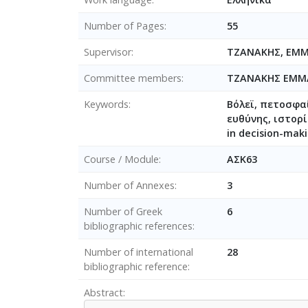
Number of Pages
55
Supervisor
ΤΖΑΝΑΚΗΣ, ΕΜ
Committee members
ΤΖΑΝΑΚΗΣ ΕΜ
Keywords
Βόλεϊ, πετοσφα
ευθύνης, ιστορί
in decision-makin
Course / Module
ΑΣΚ63
Number of Annexes
3
Number of Greek
6
bibliographic references
Number of international
28
bibliographic reference
Abstract