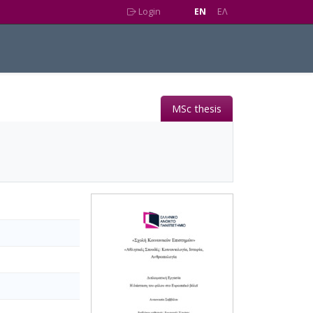
Login
EN
EΛ
MSc thesis