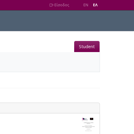
Είσοδος
EN
EΛ
Student