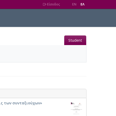
Είσοδος
EN
EΛ
Student
ις των συνταξιούχων»