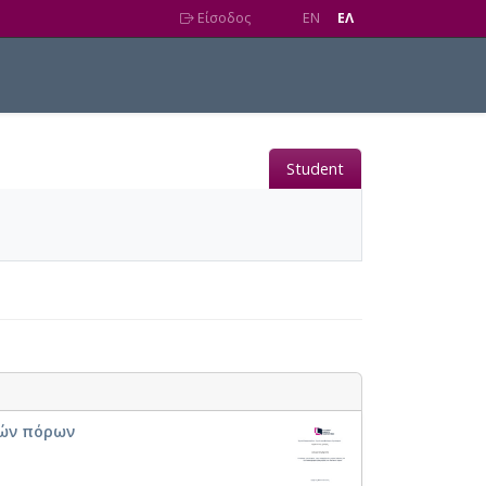
Είσοδος
EN
EΛ
Student
κών πόρων