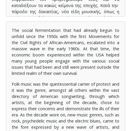
καταδείξουν τα κακώς κείμενα της εποχής. Κατά την
πάροδο της δεκαετίας, νέα είδη μουσικής, όπως η
rock, η ψυχεδελική μουσική και τα ηλεκτρικά blues,
εμφανίστηκαν στο προσκήνιο εκπροσωπούμενα από
νεοφερμένους καλλιτέχνες, ενώ τα τραγούδια
The social fermentation that had already begun to
διαμαρτυρίας γίνονταν ολοένα και πιο
unfold since the 1950s with the first Movements for
ποικιλόμορφα.
the Civil Rights of African-Americans, escalated into a
massive wave in the early 1960s. At that time, the
Τα κοινωνικά Κινήματα υπέστησαν
economic boom experienced within the USA helped
αλλεπάλληλες διασπάσεις και μέχρι τα μέσα της
many young people engage with the various social
δεκαετίας του 1970, η δεκαετία του 1960 φαινόταν
issues that had been and still were present outside the
ου
πλέον σαν μία παρένθεση στην ιστορία του 20
limited realm of their own survival.
αιώνα. Μία κοινωνική επανάσταση των νέων, στην
οποία η τέχνη έπαιξε κομβικό ρόλο, και η οποία
Folk music was the quintessential carrier of protest and
κατεστάλη άμεσα χάρη στους συστημικούς
it was the genre, amongst all others within the vast
μηχανισμούς απόσβεσης της διαμαρτυρίας των νέων,
directory of American songwriting, through which
αλλά και μέσα από την αφομοίωση των νέων
artists, at the beginning of the decade, chose to
μουσικών ειδών που είχαν εμφανιστεί από την
express their concerns and demonstrate the ills of their
βιομηχανία του θεάματος.
era. As the decade wore on, new music genres, such as
rock, psychedelic music and the electric blues, came to
Η εργασία εκπονήθηκε μέσω της μελέτης
the fore expressed by a new wave of artists, and