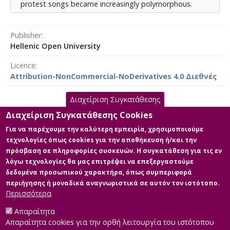
βιβλιογραφικών πηγών σχετικών με το θέμα, της
protest songs became increasingly polymorphous.
ακρόασης δίσκων της εποχής και της
παρακολούθησης σχετικών ντοκιμαντέρ και
The Movements suffered successive splits, and by the
συνεντεύξεων.
mid-1970s, the 1960s seemed like a parenthesis in the
Publisher
history of the 20th century. This was a social revolution
Hellenic Open University
of the youth, within which art played a pivotal role, that
Licence
was swiftly suppressed by systemic mechanisms of
Attribution-NonCommercial-NoDerivatives 4.0 Διεθνές
control, leading by its assimilation within the
entertainment industry.
Διαχείριση Συγκατάθεσης
This paper is the product of the study of the relevant
Διαχείριση Συγκατάθεσης Cookies
literature, as well as the listening and analysis of
Main Files
records produced within that specific period and
Για να παρέχουμε την καλύτερη εμπειρία, χρησιμοποιούμε
watching related documentaries and interviews.
τεχνολογίες όπως cookies για την αποθήκευση ή/και την
Full text
πρόσβαση σε πληροφορίες συσκευών. Η συγκατάθεση για τις εν
Description: Καράμπαλης Λάμπρος
λόγω τεχνολογίες θα μας επιτρέψει να επεξεργαστούμε
Το αίτημα για κοινωνική
δεδομένα προσωπικού χαρακτήρα, όπως συμπεριφορά
δικαιοσύνη στην αμερικάνικη
περιήγησης ή μοναδικά αναγνωριστικά σε αυτόν τον ιστότοπο.
μουσική της δεκαετίας του
Περισσότερα
1960.pdf (pdf)
Size: 1.1 MB
Απαραίτητα
Απαραίτητα cookies για την ορθή λειτουργία του ιστότοπου