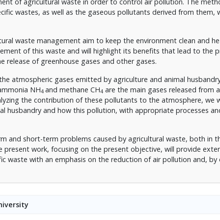
t of agricultural waste in order to control air pollution. The meth
ecific wastes, as well as the gaseous pollutants derived from them, w
cultural waste management aim to keep the environment clean and he
gement of this waste and will highlight its benefits that lead to the 
e release of greenhouse gases and other gases.
is the atmospheric gases emitted by agriculture and animal husbandr
 ammonia NH
and methane CH
are the main gases released from ag
4
4
lyzing the contribution of these pollutants to the atmosphere, we w
imal husbandry and how this pollution, with appropriate processes an
term and short-term problems caused by agricultural waste, both in t
present work, focusing on the present objective, will provide exte
c waste with an emphasis on the reduction of air pollution and, by 
iversity