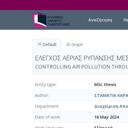
Skip to main content
Main navigation
Αναζήτηση
Π
Default
Graph
ΕΛΕΓΧΟΣ ΑΕΡΙΑΣ ΡΥΠΑΝΣΗΣ ΜΕ
CONTROLLING AIR POLLUTION THROU
Entity type
MSc thesis
Author
ΣΤΑΜΑΤΙΑ ΚΑΡ
Department
Διαχείριση Απο
Date of work
18 May 2024
Work language
Ελληνικά