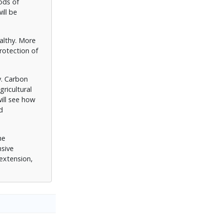
ods of
ill be
althy. More
protection of
y. Carbon
ricultural
ill see how
d
he
nsive
extension,