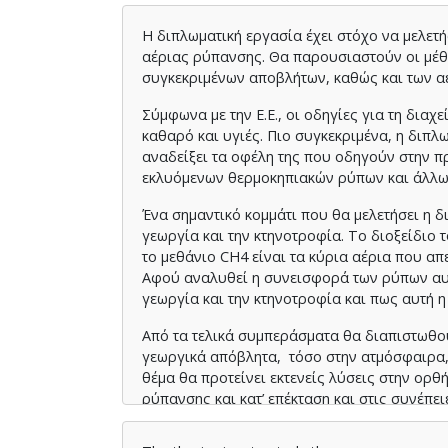
Η διπλωματική εργασία έχει στόχο να μελετ
αέριας ρύπανσης. Θα παρουσιαστούν οι μέθο
συγκεκριμένων αποβλήτων, καθώς και των 
Σύμφωνα με την Ε.Ε., οι οδηγίες για τη δια
καθαρό και υγιές. Πιο συγκεκριμένα, η διπλ
αναδείξει τα οφέλη της που οδηγούν στην π
εκλυόμενων θερμοκηπιακών ρύπων και άλλω
Ένα σημαντικό κομμάτι που θα μελετήσει η δ
γεωργία και την κτηνοτροφία. Το διοξείδιο 
το μεθάνιο CH4 είναι τα κύρια αέρια που α
Αφού αναλυθεί η συνεισφορά των ρύπων αυτ
γεωργία και την κτηνοτροφία και πως αυτή η
Από τα τελικά συμπεράσματα θα διαπιστωθ
γεωργικά απόβλητα, τόσο στην ατμόσφαιρα,
θέμα θα προτείνει εκτενείς λύσεις στην ορ
ρύπανσης και κατ’ επέκταση και στις συνέπειέ