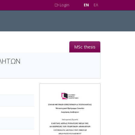
Login
EN
EΛ
MSc thesis
ΒΛΗΤΩΝ