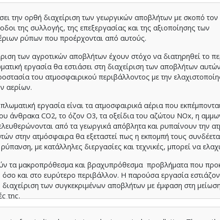
ήσει την ορθή διαχείριση των γεωργικών αποβλήτων με σκοπό τον
δοι της συλλογής, της επεξεργασίας και της αξιοποίησης των
αέριων ρύπων που προέρχονται από αυτούς.
χείριση των αγροτικών αποβλήτων έχουν στόχο να διατηρηθεί το π
ωματική εργασία θα εστιάσει στη διαχείριση των αποβλήτων αυτών
ροστασία του ατμοσφαιρικού περιβάλλοντος με την ελαχιστοποίη
ν αερίων.
ιπλωματική εργασία είναι τα ατμοσφαιρικά αέρια που εκπέμποντα
του άνθρακα CO2, το όζον Ο3, τα οξείδια του αζώτου ΝΟx, η αμμω
πελευθερώνονται από τα γεωργικά απόβλητα και ρυπαίνουν την α
ών στην ατμόσφαιρα θα εξεταστεί πως η εκπομπή τους συνδέεται
 ρύπανση, με κατάλληλες διεργασίες και τεχνικές, μπορεί να ελαχ
ούν τα μακροπρόθεσμα και βραχυπρόθεσμα προβλήματα που προ
 όσο και στο ευρύτερο περιβάλλον. Η παρούσα εργασία εστιάζον
θή διαχείριση των συγκεκριμένων αποβλήτων με έμφαση στη μείωση
ς της.