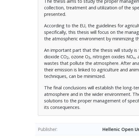
The thesis aims to study the proper managemen
collection, treatment and utilization of the sp
presented.
According to the EU, the guidelines for agri
specifically, this thesis will focus on the mana
the atmospheric environment by minimizing th
An important part that the thesis will study 
dioxide CO
, ozone O
, nitrogen oxides NO
,
2
3
x
wastes that pollute the atmosphere. After ana
their emission is linked to agriculture and an
techniques, can be minimized.
The final conclusions will establish the long-
atmosphere and in the wider environment. The 
solutions to the proper management of specifi
its consequences.
Publisher
Hellenic Open Un