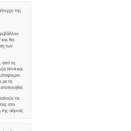
 έλεγχο της
εριβάλλον
 και θα
ση των
ι από τη
νία NH4 και
τμόσφαιρα.
 με τη
ιστοποιηθεί.
καλούν τα
τας στο
 της αέριας