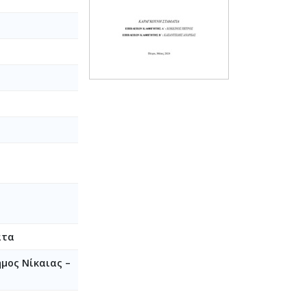
ατα
μος Νίκαιας –