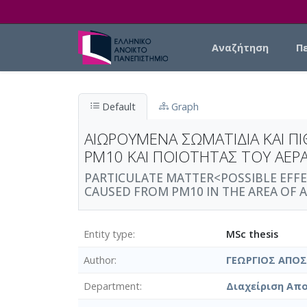
Skip to main content
Main navigation
Αναζήτηση
Π
Default
Graph
ΑΙΩΡΟΥΜΕΝΑ ΣΩΜΑΤΙΔΙΑ ΚΑΙ Π
PM10 ΚΑΙ ΠΟΙΟΤΗΤΑΣ ΤΟΥ ΑΕΡΑ
PARTICULATE MATTER<POSSIBLE EFFE
CAUSED FROM PM10 IN THE AREA OF ATT
Entity type
MSc thesis
Author
ΓΕΩΡΓΙΟΣ ΑΠΟ
Department
Διαχείριση Απο