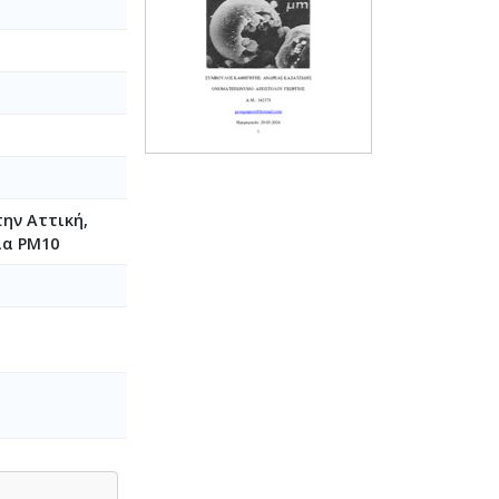
ην Αττική,
ια PM10