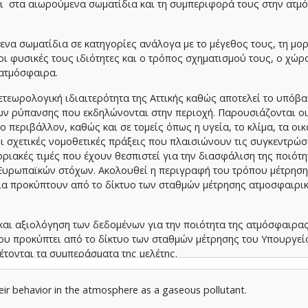
ι στα αιωρούμενα σωματίδια και τη συμπεριφορά τους στην ατμ
ενα σωματίδια σε κατηγορίες ανάλογα με το μέγεθος τους, τη μο
οι φυσικές τους ιδιότητες και ο τρόπος σχηματισμού τους, ο χώρ
 ατμόσφαιρα.
ετεωρολογική ιδιαιτερότητα της Αττικής καθώς αποτελεί το υπόβ
ν ρύπανσης που εκδηλώνονται στην περιοχή. Παρουσιάζονται οι
περιβάλλον, καθώς και σε τομείς όπως η υγεία, το κλίμα, τα οι
 οι σχετικές νομοθετικές πράξεις που πλαισιώνουν τις συγκεντρώσ
οριακές τιμές που έχουν θεσπιστεί για την διασφάλιση της ποιότη
υρωπαϊκών στόχων. Ακολουθεί η περιγραφή του τρόπου μέτρηση
ία προκύπτουν από το δίκτυο των σταθμών μέτρησης ατμοσφαιρι
 και αξιολόγηση των δεδομένων για την ποιότητα της ατμόσφαιρας
ου προκύπτει από το δίκτυο των σταθμών μέτρησης του Υπουργεί
έτονται τα συμπεράσματα της μελέτης.
heir behavior in the atmosphere as a gaseous pollutant.