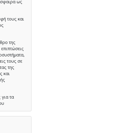
όσφαιρα ως
ρφή τους και
ος
αθρο της
 επιπτώσεις
κοσυστήματα,
εις τους σε
τας της
ς και
κής
 για τα
ου