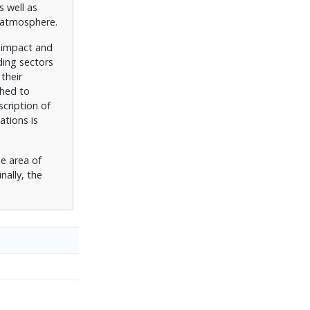
s well as
e atmosphere.
e impact and
ding sectors
 their
shed to
scription of
ations is
he area of
nally, the