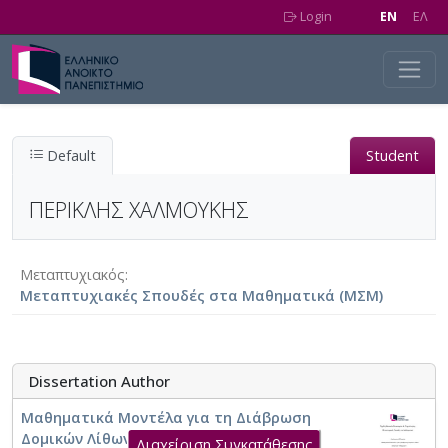
Skip to main content
Login
EN
EΛ
Default
Student
ΠΕΡΙΚΛΗΣ ΧΑΛΜΟΥΚΗΣ
Μεταπτυχιακός
Μεταπτυχιακές Σπουδές στα Μαθηματικά (ΜΣΜ)
Dissertation Author
Μαθηματικά Μοντέλα για τη Διάβρωση
Δομικών Λίθων Ιστορικών Μνημείων
Διαχείριση Συγκατάθεσης