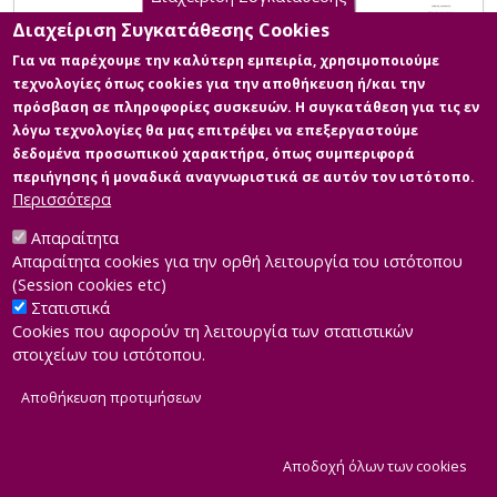
Διαχείριση Συγκατάθεσης Cookies
Για να παρέχουμε την καλύτερη εμπειρία, χρησιμοποιούμε
τεχνολογίες όπως cookies για την αποθήκευση ή/και την
πρόσβαση σε πληροφορίες συσκευών. Η συγκατάθεση για τις εν
λόγω τεχνολογίες θα μας επιτρέψει να επεξεργαστούμε
δεδομένα προσωπικού χαρακτήρα, όπως συμπεριφορά
περιήγησης ή μοναδικά αναγνωριστικά σε αυτόν τον ιστότοπο.
Περισσότερα
Απαραίτητα
Απαραίτητα cookies για την ορθή λειτουργία του ιστότοπου
(Session cookies etc)
Στατιστικά
Cookies που αφορούν τη λειτουργία των στατιστικών
στοιχείων του ιστότοπου.
Αποθήκευση προτιμήσεων
|
Developed by
INTEROPTICS
Powered by
ReasonableGraph.org
|
Δήλωση Προσβασιμότητας
CMS Login
Α
Αποδοχή όλων των cookies