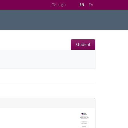
Login
EN
EΛ
Student