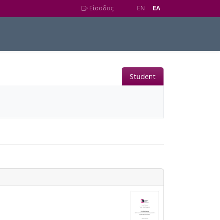
Είσοδος
EN
EΛ
Student