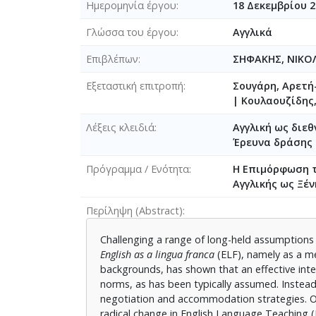
Ημερομηνία έργου
18 Δεκεμβρίου 2
Γλώσσα του έργου
Αγγλικά
Επιβλέπων
ΣΗΦΑΚΗΣ, ΝΙΚΟ
Εξεταστική επιτροπή
Σουγάρη, Αρετ
|
Κουλαουζίδης
Λέξεις κλειδιά
Αγγλική ως διε
Έρευνα δράσης
Πρόγραμμα / Ενότητα
Η Επιμόρφωση τ
Αγγλικής ως Ξέ
Περίληψη (Abstract)
Challenging a range of long-held assumptions
English as a lingua franca
(ELF), namely as a m
backgrounds, has shown that an effective inte
norms, as has been typically assumed. Instead,
negotiation and accommodation strategies. On 
radical change in English Language Teaching (