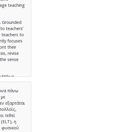
uage teaching
T. Grounded
 to teachers’
g teachers to
ntly focuses
ont their
is, revise
n the sense
ittle is
otential
out. Aiming
ευνα πάνω
al lens to
 με
rough English
εν εξαρτάται
ath each of
πολλοίς,
es of
ι τεθεί
(ELT), η
» φυσικού
 through