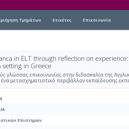
εριήγηση Τμημάτων
Ετικέτες
Επικοινωνία
ranca in ELT through reflection on experience:
 setting in Greece
ύς γλώσσας επικοινωνίας στην διδασκαλία της Αγγλι
ε ένα μετασχηματιστικό περιβάλλον εκπαίδευσης εκπ
s
ΙΑ
στικών Επιστημών