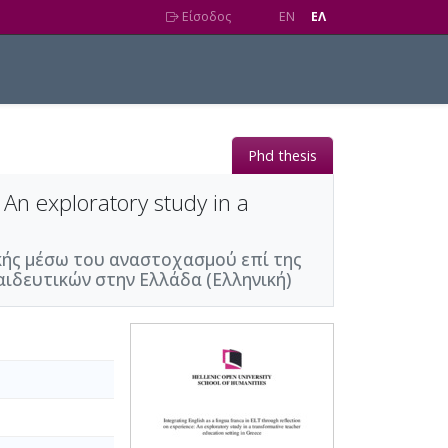
Είσοδος
EN
EΛ
Phd thesis
 An exploratory study in a
κής μέσω του αναστοχασμού επί της
αιδευτικών στην Ελλάδα (Ελληνική)