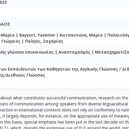
023
ΛΑΟΣ
ή-Μαρία
|
Bayyurt, Yasemin
|
Κατσαντώνη, Μαρία
|
Παλαιολόγ
, Γεώργιος
|
Παληός, Ζαχαρίας
θνής γλώσσα επικοινωνίας | Αναστοχασμός | Μετασχηματίζ
ων Εκπαιδευτών των Καθηγητών της Αγγλικής Γλώσσας / Διδ
νης/Διεθνούς Γλώσσας
 about what constitutes successful communication, research on the 
eans of communication among speakers from diverse linguacultural
raction in international contexts does not rely on conformity to nat
 it largely depends, for instance, on the appropriate use of meanin
this basis, special emphasis has been put in the last decade on th
ELT), which, despite the extensive use of ELF around the world, re