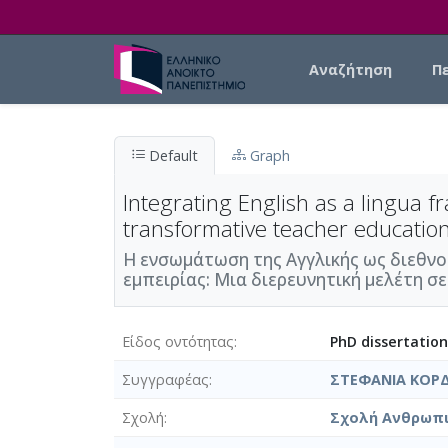
Skip to main content
Main navigation
Αναζήτηση
Π
Default
Graph
Integrating English as a lingua f
transformative teacher education
Η ενσωμάτωση της Αγγλικής ως διεθνο
εμπειρίας: Μια διερευνητική μελέτη σ
Είδος οντότητας
PhD dissertation
Συγγραφέας
ΣΤΕΦΑΝΙΑ ΚΟΡΔ
Σχολή
Σχολή Ανθρωπι