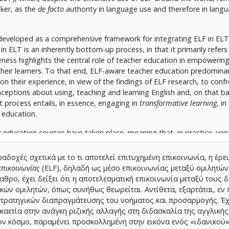
aker, as the
de
facto
authority in language use and therefore in lang
eveloped as a comprehensive framework for integrating ELF in EL
 ELT is an inherently bottom-up process, in that it primarily refers
ness highlights the central role of teacher education in empowerin
their learners. To that end, ELF-aware teacher education predomina
on their experience, in view of the findings of ELF research, to confr
ceptions about using, teaching and learning English and, on that bas
at process entails, in essence, engaging in
transformative learning
, i
t education.
ducation courses have taken place, meaning that, in practice, very l
 teacher. Meanwhile, far too little attention has been paid to the p
awareness, as the process whereby change can indeed be brought ab
δοχές σχετικά με το τι αποτελεί επιτυχημένη επικοινωνία, η έρ
 study employs transformative learning as a theoretical and analytic
επικοινωνίας
(ELF), δηλαδή ως μέσο επικοινωνίας μεταξύ ομιλητών
during the ELF-aware teacher education course
Growing Awareness th
θρο, έχει δείξει ότι η αποτελεσματική επικοινωνία μεταξύ τους δ
as taken place in Greece. To offer a comprehensive picture of the p
ν ομιλητών, όπως συνήθως θεωρείται. Αντίθετα, εξαρτάται, εν 
udy adopts a mixed methods research approach, drawing on principl
στρατηγικών διαπραγμάτευσης του νοήματος και προσαρμογής. Έχε
omenology.
καετία στην ανάγκη ριζικής αλλαγής στη διδασκαλία της αγγλικής 
τον κόσμο, παραμένει προσκολλημένη στην εικόνα ενός «ιδανικού
echniques, such as questionnaires, reflective journals and interviews,