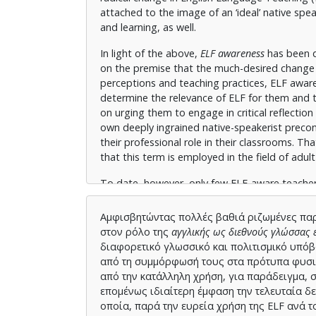
attached to the image of an ‘ideal’ native spe
and learning, as well.
In light of the above,
ELF awareness
has been d
on the premise that the much-desired change in
perceptions and teaching practices, ELF aware
determine the relevance of ELF for them and 
on urging them to engage in critical reflection 
own deeply ingrained native-speakerist precon
their professional role in their classrooms. Th
that this term is employed in the field of adul
To date, however, only few ELF-aware teacher e
known about what change actually entails for a
relevance of transformative learning to ELF 
Αμφισβητώντας πολλές βαθιά ριζωμένες παρα
to address these gaps in research, the present
στον ρόλο της
αγγλικής ως διεθνούς γλώσσας 
investigate the experience of forty teachers 
διαφορετικό γλωσσικό και πολιτισμικό υπόβα
as a Lingua Franca
, in short,
ELF-GATE
, which h
από τη συμμόρφωσή τους στα πρότυπα φυσικώ
them followed throughout the course, the st
από την κατάλληλη χρήση, για παράδειγμα, 
experimental research and interpretive phen
επομένως ιδιαίτερη έμφαση την τελευταία δε
οποία, παρά την ευρεία χρήση της ELF ανά 
In this regard, using diverse data collection t