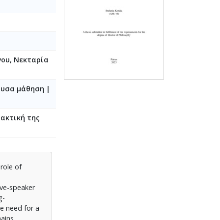
ου, Νεκταρία
ουσα μάθηση |
ακτική της
role of
ive-speaker
g-
e need for a
mains