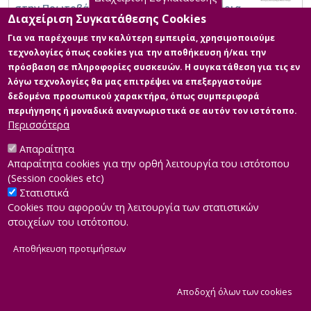
στην Πρωτοβάθμια Εκπαίδευση και σενάρια
Διαχείριση Συγκατάθεσης Cookies
διδασκαλίας στην τάξη
Για να παρέχουμε την καλύτερη εμπειρία, χρησιμοποιούμε
τεχνολογίες όπως cookies για την αποθήκευση ή/και την
πρόσβαση σε πληροφορίες συσκευών. Η συγκατάθεση για τις εν
λόγω τεχνολογίες θα μας επιτρέψει να επεξεργαστούμε
δεδομένα προσωπικού χαρακτήρα, όπως συμπεριφορά
περιήγησης ή μοναδικά αναγνωριστικά σε αυτόν τον ιστότοπο.
Περισσότερα
Απαραίτητα
Απαραίτητα cookies για την ορθή λειτουργία του ιστότοπου
(Session cookies etc)
Στατιστικά
Cookies που αφορούν τη λειτουργία των στατιστικών
στοιχείων του ιστότοπου.
Αποθήκευση προτιμήσεων
|
Developed by
INTEROPTICS
Powered by
ReasonableGraph.org
|
Δήλωση Προσβασιμότητας
CMS Login
Α
Αποδοχή όλων των cookies