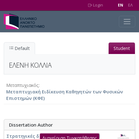
Skip to main content
Login
EN
EΛ
Default
Student
ΕΛΕΝΗ ΚΟΛΛΙΑ
Μεταπτυχιακός
Μεταπτυχιακή Ειδίκευση Καθηγητών των Φυσικών
Επιστημών (ΚΦΕ)
Dissertation Author
Στρατηγικές διδασκαλίας θεμάτων STEM
Διαχείριση Συγκατάθεσης