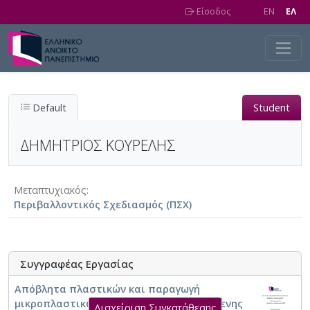
Skip to main content
Είσοδος
EN
EΛ
Default
Student
ΔΗΜΗΤΡΙΟΣ ΚΟΥΡΕΛΗΣ
Μεταπτυχιακός
Περιβαλλοντικός Σχεδιασμός (ΠΣΧ)
Συγγραφέας Εργασίας
Απόβλητα πλαστικών και παραγωγή
μικροπλαστικών: εκτίμηση της υφιστάμενης
Διαχείριση Συγκατάθεσης