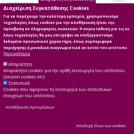
κατάστασης
Διαχείριση Συγκατάθεσης Cookies
Για να παρέχουμε την καλύτερη εμπειρία, χρησιμοποιούμε
τεχνολογίες όπως cookies για την αποθήκευση ή/και την
πρόσβαση σε πληροφορίες συσκευών. Η συγκατάθεση για τις εν
λόγω τεχνολογίες θα μας επιτρέψει να επεξεργαστούμε
δεδομένα προσωπικού χαρακτήρα, όπως συμπεριφορά
περιήγησης ή μοναδικά αναγνωριστικά σε αυτόν τον ιστότοπο.
Περισσότερα
Απαραίτητα
Απαραίτητα cookies για την ορθή λειτουργία του ιστότοπου
(Session cookies etc)
Στατιστικά
Cookies που αφορούν τη λειτουργία των στατιστικών
στοιχείων του ιστότοπου.
Αποθήκευση προτιμήσεων
|
Developed by
INTEROPTICS
Powered by
ReasonableGraph.org
|
Δήλωση Προσβασιμότητας
CMS Login
Α
Αποδοχή όλων των cookies