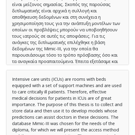
είναι μείζονος σημασίας. Σκοπός της παρούσας
διπλωματικής είναι αρχικά η συλλογή και
αποθήκευση δεδομένων και στη συνέχεια η
χρησιμοποίηση τους για την ανάπτυξη μοντέλων των
οποίων οι προβλέψεις μπορούν να υποβοηθήσουν
τους ιατρούς σε αυτές τις αποφάσεις. Για τις
ανάγκες της διπλωματικής επιλέχθηκε η βάση
δεδομένων της Mimic-III, για την οποία θα
παρουσιάσουμε τόσο το τρόπο πρόσβασης όσο και
τα αναγκαία προαπαιτούμενα. Έπειτα εξετάσαμε και
παρουσιάσαμε στατιστικά των δεδομένων όπου
διαπιστώθηκαν κάποια προβλήματα όπως ύπαρξη
Intensive care units (ICUs) are rooms with beds
ελλειπουσών τιμών, ακραίων τιμών, ασύμμετρων
equipped with a set of support machines and are used
κλάσεων και πολυσυγγραμικότητα των μεταβλητών.
to care critically ill patients. Therefore, effective
Ως εκ τούτου, αναλύθηκε και υλοποιήθηκε
medical decisions for patients in ICUs are of great
στρατηγική αντιμετώπισης αυτών των προβλημάτων.
importance. The purpose of this thesis is to collect and
Στη συνέχεια, εφόσον έγινε ο καθαρισμός των
store data and then use it to develop models whose
δεδομένων, προχωρήσαμε στη παρουσίαση της
predictions can assist doctors in these decisions. The
θεωρίας διαφόρων μοντέλων τεχνικής μάθησης και
database Mimic-III was chosen for the needs of the
εν τέλει στην εφαρμογή τους για την δημιουργία
diploma, for which we will present the access method
προβλεπτικών μοντέλων σχετικά με το χρόνο