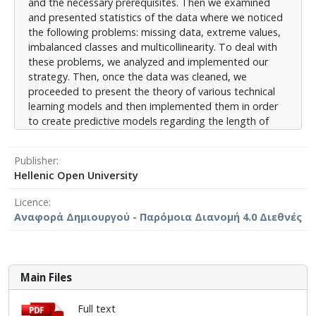
and the necessary prerequisites. Then we examined
παραμονής των ασθενών στις ΜΕΘ καθώς και την
and presented statistics of the data where we noticed
τελική έκβαση των ασθενών στις ΜΕΘ, δηλαδή αν
the following problems: missing data, extreme values,
επιβιώνουν. Προκειμένου να αξιολογηθούν τα
imbalanced classes and multicollinearity. To deal with
αποτελέσματά τους, πριν την υλοποίηση των
these problems, we analyzed and implemented our
μοντέλων χρειάστηκε να μοιράσουμε τα δεδομένα σε
strategy. Then, once the data was cleaned, we
δεδομένα ελέγχου και σε δεδομένα εκπαίδευσης.
proceeded to present the theory of various technical
Έπειτα, εφαρμόστηκαν διάφορες μετρικές αναλόγως
learning models and then implemented them in order
με την τεχνική μηχανικής μάθησης, δηλαδή αναλόγως
to create predictive models regarding the length of
αν είναι μοντέλο κατηγοριοποίησης ή
stay of patients in ICUs as well as the final outcome of
παλινδρόμησης. Η διαχείριση και εξαγωγή των
patients in ICUs. , i.e. if they survive. In order to
δεδομένων έγινε μέσω SQL ενώ η επεξεργασία,
Publisher
evaluate its results, before implementing the models
εξαγωγή στατιστικών και υλοποίηση των μοντέλων
Hellenic Open University
we had to divide the data into test data and training
μέσω της γλώσσας προγραμματισμού Python.
data. Then, different metrics were applied depending
Licence
on the type of machine learning, i.e. depending on
Αναφορά Δημιουργού - Παρόμοια Διανομή 4.0 Διεθνές
whether it is a classification or regression model. The
management and extraction of the data was done
through SQL while the processing, extraction of
statistics and implementation of the models through
Main Files
Python.
Full text