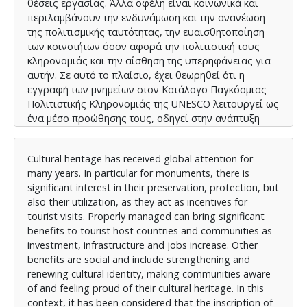
θέσεις εργασίας. Άλλα οφέλη είναι κοινωνικά και
περιλαμβάνουν την ενδυνάμωση και την ανανέωση
της πολιτισμικής ταυτότητας, την ευαισθητοποίηση
των κοινοτήτων όσον αφορά την πολιτιστική τους
κληρονομιάς και την αίσθηση της υπερηφάνειας για
αυτήν. Σε αυτό το πλαίσιο, έχει θεωρηθεί ότι η
εγγραφή των μνημείων στον Κατάλογο Παγκόσμιας
Πολιτιστικής Κληρονομιάς της UNESCO λειτουργεί ως
ένα μέσο προώθησης τους, οδηγεί στην ανάπτυξη
των τόπων στους οποίους είναι εγκατεστημένα και
στην ακόμα μεγαλύτερη αύξηση του τουρισμού,
Cultural heritage has received global attention for
ενισχύοντας περαιτέρω τα σημαντικά οικονομικά και
many years. In particular for monuments, there is
κοινωνικά οφέλη. Παράλληλα, ο πολιτιστικός
significant interest in their preservation, protection, but
τουρισμός δίνει κίνητρο στην διατήρησή τους, όμως
also their utilization, as they act as incentives for
η ανάπτυξη του τουρισμού επιφέρει αλλαγές στον
tourist visits. Properly managed can bring significant
κοινωνικό χαρακτήρα ενός προορισμού. Με τη
benefits to tourist host countries and communities as
συνεχή ανάπτυξη του τουρισμού, η παραδοσιακή
investment, infrastructure and jobs increase. Other
κοινωνική κουλτούρα αλλάζει στους τόπους που
benefits are social and include strengthening and
βρίσκονται πολλά γνωστά μνημεία. Ακόμα, η
renewing cultural identity, making communities aware
αυξανόμενη εξάρτηση των οικονομιών πολλών
of and feeling proud of their cultural heritage. In this
χωρών από τουρισμό έχει επιφέρει
context, it has been considered that the inscription of
μετασχηματισμούς στις παραδοσιακές αξίες, τον