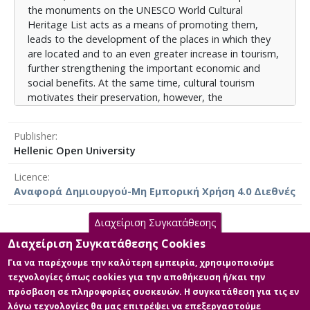
the monuments on the UNESCO World Cultural
τρόπο ζωής και τις διαπροσωπικές σχέσεις των
Heritage List acts as a means of promoting them,
μόνιμων κατοίκων.
leads to the development of the places in which they
are located and to an even greater increase in tourism,
further strengthening the important economic and
social benefits. At the same time, cultural tourism
motivates their preservation, however, the
development of tourism brings about changes in the
social character of a destination. With the continuous
Publisher
development of tourism, the traditional social culture is
Hellenic Open University
changing in the places where many famous
monuments are located. Also, the growing
Licence
dependence of many countries' economies on tourism
Αναφορά Δημιουργού-Μη Εμπορική Χρήση 4.0 Διεθνές
has brought about transformations in the traditional
values, lifestyles and interpersonal relationships of
Διαχείριση Συγκατάθεσης
permanent residents.
Διαχείριση Συγκατάθεσης Cookies
Main Files
Για να παρέχουμε την καλύτερη εμπειρία, χρησιμοποιούμε
τεχνολογίες όπως cookies για την αποθήκευση ή/και την
Κύριο Μέρος της Διπλωματικής
πρόσβαση σε πληροφορίες συσκευών. Η συγκατάθεση για τις εν
Description: Μεταπτυχιακή
λόγω τεχνολογίες θα μας επιτρέψει να επεξεργαστούμε