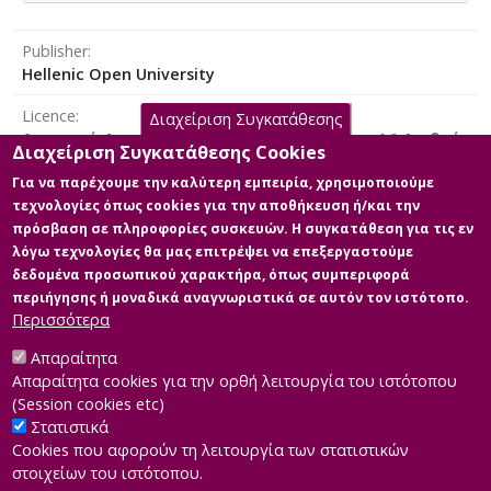
reported, a proposal is evaluated via the prerequisities
and the island' s special features and consequently the
Publisher
potential problems are mentioned, as far as it
Hellenic Open University
concerns its implementation
Licence
Διαχείριση Συγκατάθεσης
Αναφορά Δημιουργού-Μη Εμπορική Χρήση 4.0 Διεθνές
Διαχείριση Συγκατάθεσης Cookies
Για να παρέχουμε την καλύτερη εμπειρία, χρησιμοποιούμε
τεχνολογίες όπως cookies για την αποθήκευση ή/και την
πρόσβαση σε πληροφορίες συσκευών. Η συγκατάθεση για τις εν
Main Files
λόγω τεχνολογίες θα μας επιτρέψει να επεξεργαστούμε
δεδομένα προσωπικού χαρακτήρα, όπως συμπεριφορά
Full text
περιήγησης ή μοναδικά αναγνωριστικά σε αυτόν τον ιστότοπο.
Description: ΜΔΕ, ΔΑΝΙΑ final.pdf
Περισσότερα
(pdf)
Size: 4.8 MB
Απαραίτητα
Απαραίτητα cookies για την ορθή λειτουργία του ιστότοπου
(Session cookies etc)
Στατιστικά
Cookies που αφορούν τη λειτουργία των στατιστικών
στοιχείων του ιστότοπου.