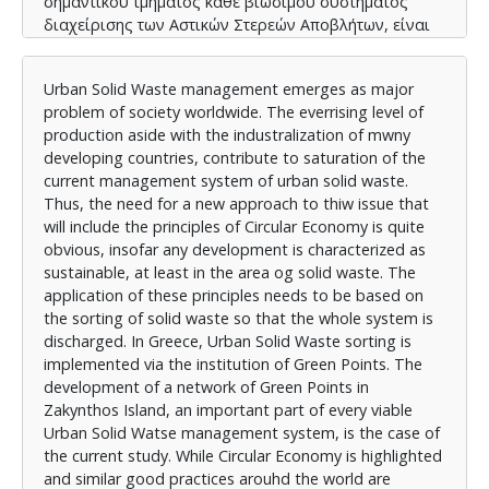
σημαντικού τμήματος κάθε βιώσιμου συστήματος
διαχείρισης των Αστικών Στερεών Αποβλήτων, είναι
το αντικείμενο της παρούσας εργασίας. Αφού
τονίζεται η σημασία της Κυκλικής Οικονομίας και
Urban Solid Waste management emerges as major
αναφέρονται παρόμοιες καλές πρακτικές "διαλογής
problem of society worldwide. The everrising level of
στην πηγή" των στερεών αποβλήτων ανά τον κόσμο,
production aside with the industralization of mwny
κατατίθεται μια πρόταση για δημιουργία δικτύου
developing countries, contribute to saturation of the
Πράσινων Σημείων στο νησί. Η πρόταση αξιολογείται
current management system of urban solid waste.
ως προς τις προϋποθέσεις και τα ιδιαίτερα
Thus, the need for a new approach to thiw issue that
χαρακτηριστικά του νησιού και εν συνεχεία γίνεται
will include the principles of Circular Economy is quite
αναφορά στα προβλήματα που ενδέχεται να
obvious, insofar any development is characterized as
προκύψουν κατά την εφαρμογή της πρότασης.
sustainable, at least in the area og solid waste. The
application of these principles needs to be based on
the sorting of solid waste so that the whole system is
discharged. In Greece, Urban Solid Waste sorting is
implemented via the institution of Green Points. The
development of a network of Green Points in
Zakynthos Island, an important part of every viable
Urban Solid Watse management system, is the case of
the current study. While Circular Economy is highlighted
and similar good practices arouhd the world are