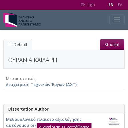
Skip to main content
Login
EN
EΛ
Default
Student
ΟΥΡΑΝΙΑ ΚΑΙΛΑΡΗ
Μεταπτυχιακός
Διαχείριση Τεχνικών Έργων (ΔΧΤ)
Dissertation Author
Μεθοδολογικό πλαίσιο αξιολόγησης
αυτόνομου οικιακού φωτοβολταϊκού
Διαχείριση Συγκατάθεσης