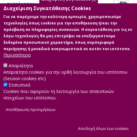
συστήματος
Διαχείριση Συγκατάθεσης Cookies
Για να παρέχουμε την καλύτερη εμπειρία, χρησιμοποιούμε
τεχνολογίες όπως cookies για την αποθήκευση ή/και την
πρόσβαση σε πληροφορίες συσκευών. Η συγκατάθεση για τις εν
λόγω τεχνολογίες θα μας επιτρέψει να επεξεργαστούμε
δεδομένα προσωπικού χαρακτήρα, όπως συμπεριφορά
περιήγησης ή μοναδικά αναγνωριστικά σε αυτόν τον ιστότοπο.
Περισσότερα
Απαραίτητα
Απαραίτητα cookies για την ορθή λειτουργία του ιστότοπου
(Session cookies etc)
Στατιστικά
Cookies που αφορούν τη λειτουργία των στατιστικών
στοιχείων του ιστότοπου.
Αποθήκευση προτιμήσεων
|
Developed by
INTEROPTICS
Powered by
ReasonableGraph.org
|
Δήλωση Προσβασιμότητας
CMS Login
Α
Αποδοχή όλων των cookies