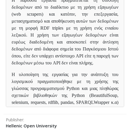
Η παρούσα εργασία πραγματεύεται τη συλλογή
δεδομένων από το διαδίκτυο με τη χρήση εξαγωγέων
(web scrapers) και κατόπιν, την επεξεργασία,
μετασχηματισμό και αποθήκευση αυτών των δεδομένων
με τη μορφή RDF triples με τη χρήση ενός ενιαίου
λεξικού. Η χρήση των εξαγωγέων δεδομένων είναι
ευρέως διαδεδομένη και αποσκοπεί στην άντληση
δεδομένων από διάφορα σημεία του Παγκόσμιου Ιστού
όπου, είτε δεν υπάρχει αντίστοιχο API είτε η παροχή των
δεδομένων μέσω του API δεν είναι πλήρης.
Η υλοποίηση της εργασίας για την ανάπτυξη του
λογισμικού πραγματοποιήθηκε με τη χρήσης της
γλώσσας προγραμματισμού Python και μιας πληθώρας
σχετικών βιβλιοθηκών της Python (BeautifulSoup,
selenium, requests, rdflib, pandas, SPARQLWrapper κ.α)
όσον αφορά τη συλλογή των δεδομένων μέσω της
ανάλυσης HTML περιεχομένου για την περίπτωση
Publisher
ανάκτησης δεδομένων από το διαδίκτυο με τον κατάλογο
Hellenic Open University