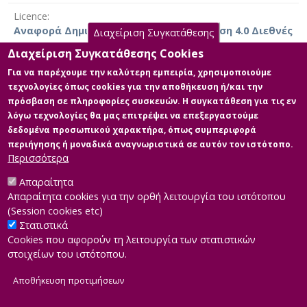
των ποδοσφαιρικών συλλόγων που έχουν κατακτήσει το
Licence
UEFA Champions League καθώς και στατιστικά στοιχεία
Αναφορά Δημιουργού-Μη Εμπορική Χρήση 4.0 Διεθνές
Διαχείριση Συγκατάθεσης
της διοργάνωσης, ενώ για τη δημιουργία της βάσης
δεδομένων όπου έγινε η απθήκευση των δεδομένων με
Διαχείριση Συγκατάθεσης Cookies
τη μορφή RDF/Turtle τριπλετών έγινε η χρήση του
Για να παρέχουμε την καλύτερη εμπειρία, χρησιμοποιούμε
πακέτου λογισμικού OpenLink Virtuoso Open Source
τεχνολογίες όπως cookies για την αποθήκευση ή/και την
Main Files
Edition, η οποία είναι η ελεύθερη έκδοση του
πρόσβαση σε πληροφορίες συσκευών. Η συγκατάθεση για τις εν
αντίστοιχου εμπορικού λογισμικού.
λόγω τεχνολογίες θα μας επιτρέψει να επεξεργαστούμε
Διπλωματική Εργασία
δεδομένα προσωπικού χαρακτήρα, όπως συμπεριφορά
Βουλουτάκης Χρήστος
περιήγησης ή μοναδικά αναγνωριστικά σε αυτόν τον ιστότοπο.
Description: Διπλωματική Εργασία
Περισσότερα
Βουλουτάκης Χρήστος.pdf (pdf)
Size: 4.9 MB
Απαραίτητα
Απαραίτητα cookies για την ορθή λειτουργία του ιστότοπου
(Session cookies etc)
Στατιστικά
Cookies που αφορούν τη λειτουργία των στατιστικών
στοιχείων του ιστότοπου.
Αποθήκευση προτιμήσεων
|
Developed by
INTEROPTICS
Powered by
ReasonableGraph.org
|
Δήλωση Προσβασιμότητας
CMS Login