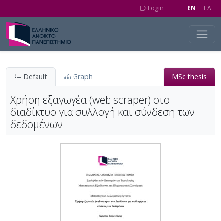
Skip to main content
Login
EN
EΛ
Default
Graph
MSc thesis
Χρήση εξαγωγέα (web scraper) στο
διαδίκτυο για συλλογή και σύνδεση των
δεδομένων